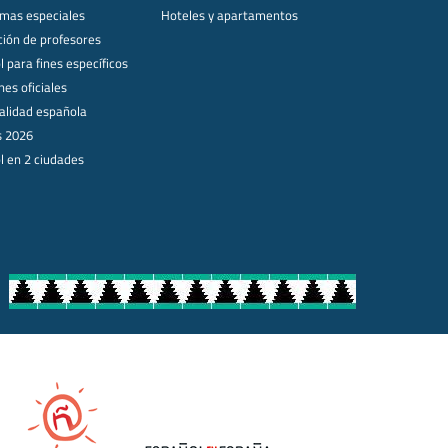
mas especiales
Hoteles y apartamentos
ión de profesores
 para fines específicos
es oficiales
alidad española
s 2026
l en 2 ciudades