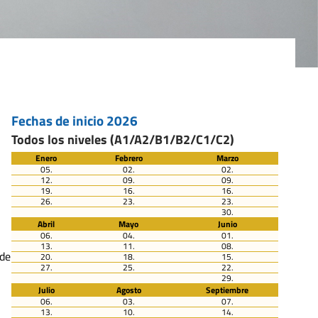
Fechas de inicio 2026
Todos los niveles (A1/A2/B1/B2/C1/C2)
Enero
Febrero
Marzo
05.
02.
02.
12.
09.
09.
19.
16.
16.
26.
23.
23.
30.
s
Abril
Mayo
Junio
06.
04.
01.
13.
11.
08.
 de
20.
18.
15.
27.
25.
22.
29.
Julio
Agosto
Septiembre
06.
03.
07.
13.
10.
14.