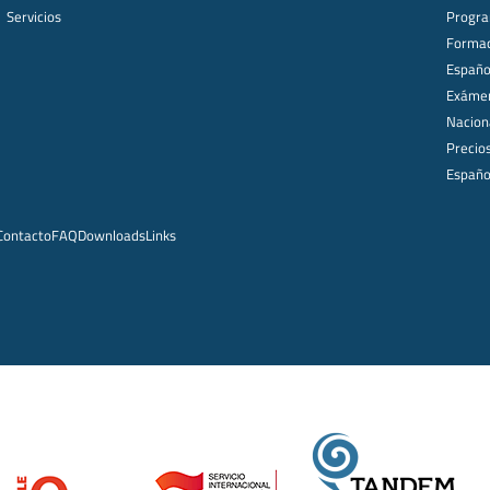
Servicios
Progra
Formac
Español
Exámen
Nacion
Precio
Españo
Contacto
FAQ
Downloads
Links