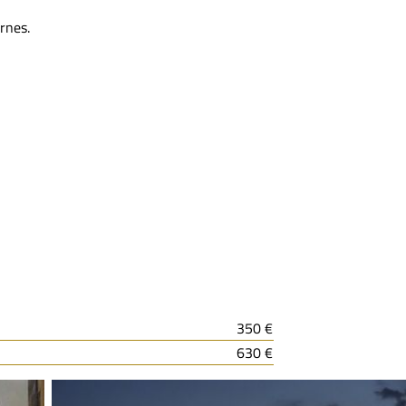
ernes.
350 €
630 €