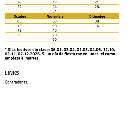
20.
17.
21.
27.
24.
28.
31.
Octubre
Noviembre
Diciembre
05.
03.
08.
13.
09.
14.
19.
16.
26.
23.
30.
* Días festivos sin clase: 06.01, 03.04, 01.05, 04.06, 12.10,
02.11, 07.12.2026. Si un día de fiesta cae en lunes, el curso
empieza el martes.
LINKS
Contradanza