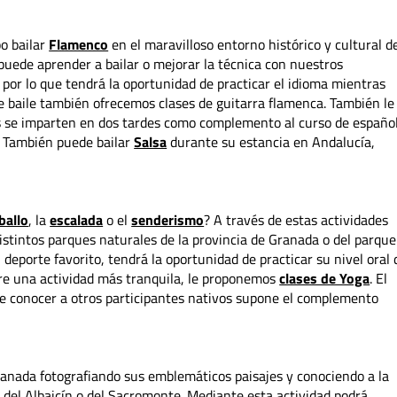
o bailar
Flamenco
en el maravilloso entorno histórico y cultural d
puede aprender a bailar o mejorar la técnica con nuestros
 por lo que tendrá la oportunidad de practicar el idioma mientras
 de baile también ofrecemos clases de guitarra flamenca. También le
es se imparten en dos tardes como complemento al curso de españo
s. También puede bailar
Salsa
durante su estancia en Andalucía,
ballo
, la
escalada
o el
senderismo
? A través de estas actividades
distintos parques naturales de la provincia de Granada o del parque
 deporte favorito, tendrá la oportunidad de practicar su nivel oral 
iere una actividad más tranquila, le proponemos
clases de Yoga
. El
 de conocer a otros participantes nativos supone el complemento
ranada fotografiando sus emblemáticos paisajes y conociendo a la
s del Albaicín o del Sacromonte. Mediante esta actividad podrá