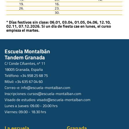
19.
16.
26.
23.
30.
* Días festivos sin clase: 06.01, 03.04, 01.05, 04.06, 12.10,
02.11, 07.12.2026. Si un día de fiesta cae en lunes, el curso
empieza el martes.
Escuela Montalbán
Tandem Granada
C/ Conde Cifuentes, nº 11
18005 Granada, España
Teléfono: +34 958 25 68 75
Móvil: +34 635 67 04 60
Correo-e:
info@escuela-montalban.com
Inscripciones:
cursos@escuela-montalban.com
Visado de estudios:
visado@escuela-montalban.com
Lunes a Jueves: 09.00 - 20.00 hrs
Viernes: 09.00 - 18.30 hrs
La escuela
Granada