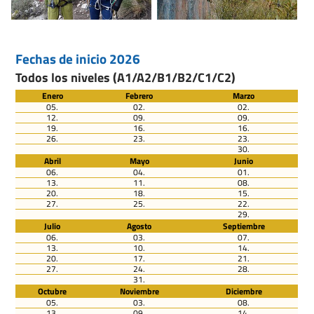
Fechas de inicio 2026
Todos los niveles (A1/A2/B1/B2/C1/C2)
Enero
Febrero
Marzo
05.
02.
02.
12.
09.
09.
19.
16.
16.
26.
23.
23.
30.
Abril
Mayo
Junio
06.
04.
01.
13.
11.
08.
20.
18.
15.
27.
25.
22.
29.
Julio
Agosto
Septiembre
06.
03.
07.
13.
10.
14.
20.
17.
21.
27.
24.
28.
31.
Octubre
Noviembre
Diciembre
05.
03.
08.
13.
09.
14.