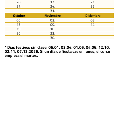
20.
17.
21.
27.
24.
28.
31.
Octubre
Noviembre
Diciembre
05.
03.
08.
13.
09.
14.
19.
16.
26.
23.
30.
* Días festivos sin clase: 06.01, 03.04, 01.05, 04.06, 12.10,
02.11, 07.12.2026. Si un día de fiesta cae en lunes, el curso
empieza el martes.