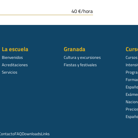
40 €/hora
La escuela
Granada
Curs
Bienvenidos
Cultura y excursiones
Cursos
Acreditaciones
Fiestas y festivales
Intensi
Servicios
Progra
Formac
Español
Exámen
Nacion
Precio
Españo
Contacto
FAQ
Downloads
Links