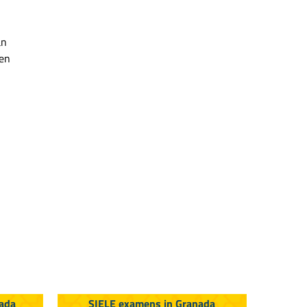
an
den
nada
SIELE examens in Granada