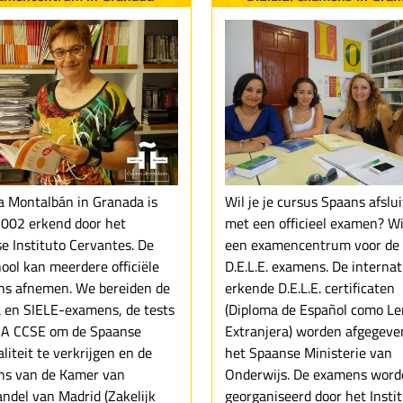
a Montalbán in Granada is
Wil je je cursus Spaans afslu
2002 erkend door het
met een officieel examen? Wij
e Instituto Cervantes. De
een examencentrum voor de
hool kan meerdere officiële
D.E.L.E. examens. De internat
s afnemen. We bereiden de
erkende D.E.L.E. certificaten
E. en SIELE-examens, de tests
(Diploma de Español como L
A CCSE om de Spaanse
Extranjera) worden afgegeve
liteit te verkrijgen en de
het Spaanse Ministerie van
s van de Kamer van
Onderwijs. De examens word
ndel van Madrid (Zakelijk
georganiseerd door het Insti