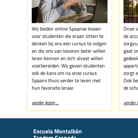
Wij bieden online Spaanse lessen
Onze s
voor studenten die eraan zitten te
de acc
denken bij ons een cursus te volgen
zorgvu
en die ons van tevoren beter willen
gaat o
leren kennen en zich alvast willen
gedeel
voorbereiden. Wij geven studenten
appart
ook de kans om na onze cursus
zorgt e
Spaans thuis verder te leren met
Ook ben
hun favoriete leraar.
de scho
verder lezen ...
verder l
Escuela Montalbán
Tandem Granada