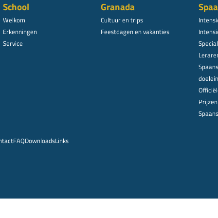
School
Granada
Spaa
Welkom
Cultuur en trips
Intens
Erkenningen
Feestdagen en vakanties
Intensi
Service
Specia
Lerare
Spaans
doelei
Offici
Prijze
Spaans
ntact
FAQ
Downloads
Links