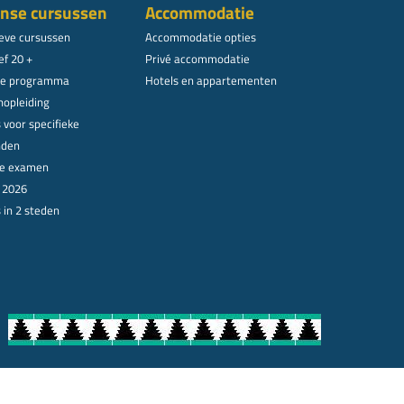
nse cursussen
Accommodatie
ieve cursussen
Accommodatie opties
ef 20 +
Privé accommodatie
le programma
Hotels en appartementen
nopleiding
 voor specifieke
nden
ële examen
n 2026
 in 2 steden