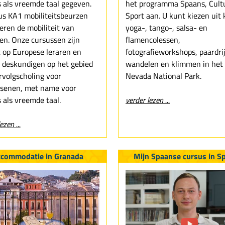
 als vreemde taal gegeven.
het programma Spaans, Cult
s KA1 mobiliteitsbeurzen
Sport aan. U kunt kiezen uit 
eren de mobiliteit van
yoga-, tango-, salsa- en
en. Onze cursussen zijn
flamencolessen,
t op Europese leraren en
fotografieworkshops, paardri
 deskundigen op het gebied
wandelen en klimmen in het 
rvolgscholing voor
Nevada National Park.
senen, met name voor
 als vreemde taal.
verder lezen ...
ezen ...
ccommodatie in Granada
Mijn Spaanse cursus in S