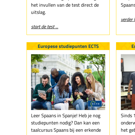
het invullen van de test direct de
Spaans
uitslag.
verder l
start de test ...
Europese studiepunten ECTS
E
Leer Spaans in Spanje! Heb je nog
Sinds 
studiepunten nodig? Dan kan een
onderw
taalcursus Spaans bij een erkende
het ge