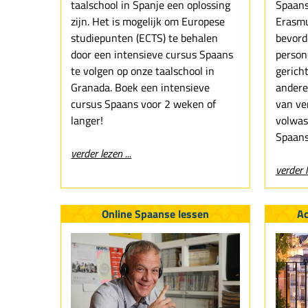
taalschool in Spanje een oplossing
Spaans
zijn. Het is mogelijk om Europese
Erasmu
studiepunten (ECTS) te behalen
bevord
door een intensieve cursus Spaans
person
te volgen op onze taalschool in
gerich
Granada. Boek een intensieve
andere
cursus Spaans voor 2 weken of
van ve
langer!
volwas
Spaans
verder lezen ...
verder l
Online Spaanse lessen
A