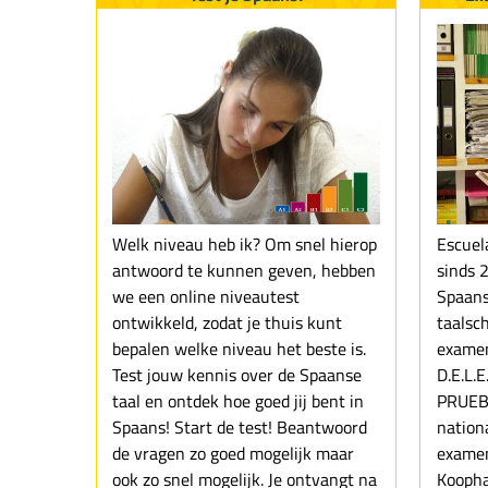
Welk niveau heb ik? Om snel hierop
Escuel
antwoord te kunnen geven, hebben
sinds 
we een online niveautest
Spaans
ontwikkeld, zodat je thuis kunt
taalsc
bepalen welke niveau het beste is.
examen
Test jouw kennis over de Spaanse
D.E.L.
taal en ontdek hoe goed jij bent in
PRUEB
Spaans! Start de test! Beantwoord
nationa
de vragen zo goed mogelijk maar
examen
ook zo snel mogelijk. Je ontvangt na
Koopha