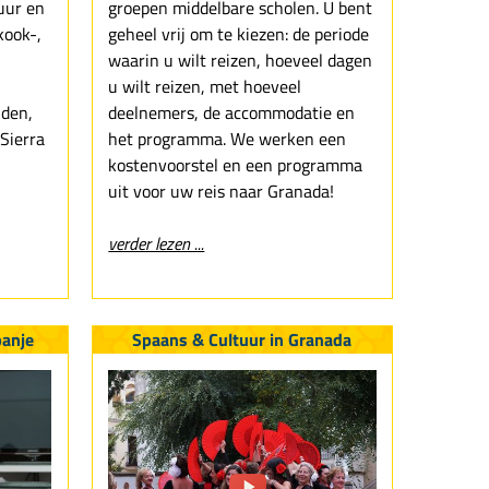
uur en
groepen middelbare scholen. U bent
kook-,
geheel vrij om te kiezen: de periode
waarin u wilt reizen, hoeveel dagen
u wilt reizen, met hoeveel
jden,
deelnemers, de accommodatie en
Sierra
het programma. We werken een
kostenvoorstel en een programma
uit voor uw reis naar Granada!
verder lezen ...
panje
Spaans & Cultuur in Granada