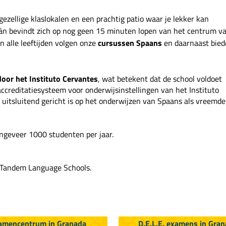
gezellige klaslokalen en een prachtig patio waar je lekker kan
án bevindt zich op nog geen 15 minuten lopen van het centrum v
 alle leeftijden volgen onze
cursussen Spaans
en daarnaast bie
oor het Instituto Cervantes
, wat betekent dat de school voldoet
accreditatiesysteem voor onderwijsinstellingen van het Instituto
e uitsluitend gericht is op het onderwijzen van Spaans als vreemde
ongeveer 1000 studenten per jaar.
k Tandem Language Schools.
amencentrum in Granada
D.E.L.E. examens in Gra