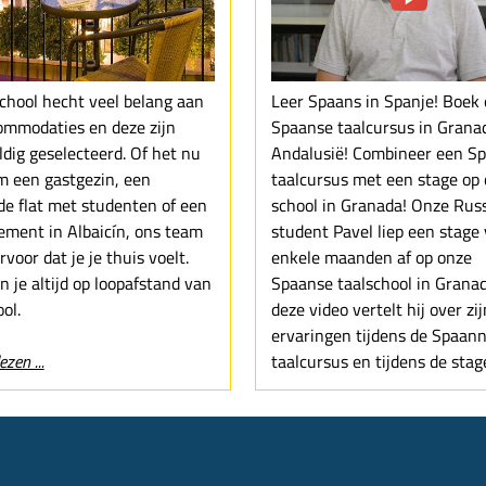
chool hecht veel belang aan
Leer Spaans in Spanje! Boek
ommodaties en deze zijn
Spaanse taalcursus in Grana
ldig geselecteerd. Of het nu
Andalusië! Combineer een S
m een gastgezin, een
taalcursus met een stage op
de flat met studenten of een
school in Granada! Onze Rus
ement in Albaicín, ons team
student Pavel liep een stage
rvoor dat je je thuis voelt.
enkele maanden af op onze
 je altijd op loopafstand van
Spaanse taalschool in Granad
ol.
deze video vertelt hij over zij
ervaringen tijdens de Spaan
ezen ...
taalcursus en tijdens de stag