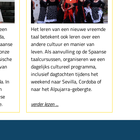
 een
Het leren van een nieuwe vreemde
da,
taal betekent ook leren over een
paanse
andere cultuur en manier van
 onze
leven. Als aanvulling op de Spaanse
sische
taalcursussen, organiseren we een
 van
dagelijks cultureel programma,
inclusief dagtochten tijdens het
a. In
weekend naar Sevilla, Cordoba of
n
naar het Alpujarra-gebergte.
nse
e.
verder lezen ...