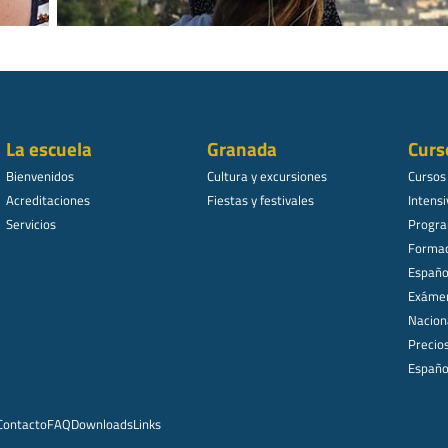
La escuela
Granada
Curs
Bienvenidos
Cultura y excursiones
Cursos
Acreditaciones
Fiestas y festivales
Intensi
Servicios
Progra
Formac
Español
Exámen
Nacion
Precio
Españo
Contacto
FAQ
Downloads
Links