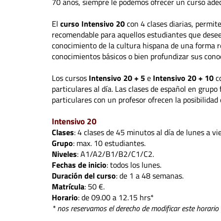
70 años, siempre le podemos ofrecer un curso adec
El
curso Intensivo 20
con 4 clases diarias, permit
recomendable para aquellos estudiantes que deseen
conocimiento de la cultura hispana de una forma re
conocimientos básicos o bien profundizar sus cono
Los cursos
Intensivo 20 + 5
e
Intensivo 20 + 10
co
particulares al día. Las clases de español en grupo 
particulares con un profesor ofrecen la posibilidad
Intensivo 20
Clases
: 4 clases de 45 minutos al día de lunes a vi
Grupo
: max. 10 estudiantes.
Niveles
: A1/A2/B1/B2/C1/C2.
Fechas de inicio
: todos los lunes.
Duración del curso
: de 1 a 48 semanas.
Matrícula
: 50 €.
Horario
: de 09.00 a 12.15 hrs*
* nos reservamos el derecho de modificar este horario