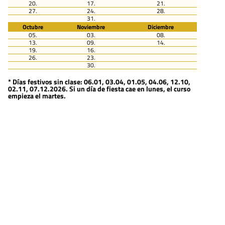
20.
17.
21.
27.
24.
28.
31.
Octubre
Noviembre
Diciembre
05.
03.
08.
13.
09.
14.
19.
16.
26.
23.
30.
* Días festivos sin clase: 06.01, 03.04, 01.05, 04.06, 12.10,
02.11, 07.12.2026. Si un día de fiesta cae en lunes, el curso
empieza el martes.