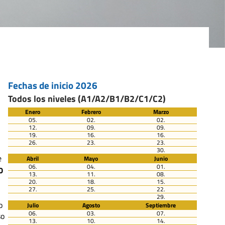
Fechas de inicio 2026
Todos los niveles (A1/A2/B1/B2/C1/C2)
Enero
Febrero
Marzo
05.
02.
02.
12.
09.
09.
19.
16.
16.
26.
23.
23.
30.
e
Abril
Mayo
Junio
06.
04.
01.
0
13.
11.
08.
20.
18.
15.
27.
25.
22.
29.
o
Julio
Agosto
Septiembre
06.
03.
07.
so
13.
10.
14.