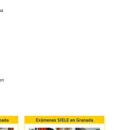
ma
en
nada
Exámenes SIELE en Granada