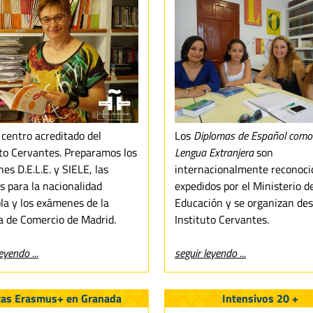
centro acreditado del
Los
Diplomas de Español como
uto Cervantes. Preparamos los
Lengua Extranjera
son
s D.E.L.E. y SIELE, las
internacionalmente reconoci
s para la nacionalidad
expedidos por el Ministerio d
la y los exámenes de la
Educación y se organizan des
 de Comercio de Madrid.
Instituto Cervantes.
eyendo ...
seguir leyendo ...
cas Erasmus+ en Granada
Intensivos 20 +