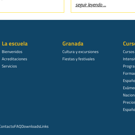
seguir leyendo ...
La escuela
Granada
Curs
Bienvenidos
Cultura y excursiones
Cursos
Acreditaciones
Fiestas y festivales
Intensi
Servicios
Progra
Formac
Español
Exámen
Nacion
Precio
Españo
Contacto
FAQ
Downloads
Links