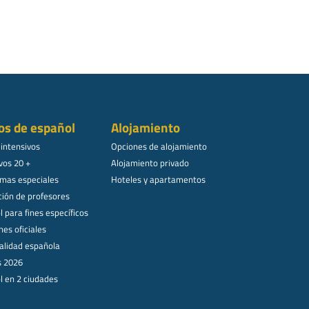
os de español
Alojamiento
 intensivos
Opciones de alojamiento
vos 20 +
Alojamiento privado
mas especiales
Hoteles y apartamentos
ión de profesores
 para fines específicos
es oficiales
alidad española
s 2026
l en 2 ciudades