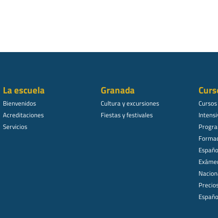
La escuela
Granada
Curs
Bienvenidos
Cultura y excursiones
Cursos
Acreditaciones
Fiestas y festivales
Intensi
Servicios
Progra
Formac
Español
Exámen
Nacion
Precio
Españo