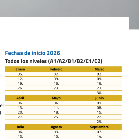
Fechas de inicio 2026
Todos los niveles (A1/A2/B1/B2/C1/C2)
Enero
Febrero
Marzo
05.
02.
02.
12.
09.
09.
19.
16.
16.
26.
23.
23.
30.
Abril
Mayo
Junio
06.
04.
01.
el
13.
11.
08.
l
20.
18.
15.
27.
25.
22.
29.
Julio
Agosto
Septiembre
06.
03.
07.
13.
10.
14.