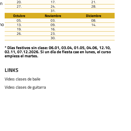
20.
17.
21.
en
27.
24.
28.
31.
Octubre
Noviembre
Diciembre
05.
03.
08.
mo
13.
09.
14.
19.
16.
26.
23.
30.
* Días festivos sin clase: 06.01, 03.04, 01.05, 04.06, 12.10,
02.11, 07.12.2026. Si un día de fiesta cae en lunes, el curso
empieza el martes.
LINKS
Video: clases de baile
Video: clases de guitarra