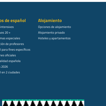
os de español
Alojamiento
 intensivos
Opciones de alojamiento
vos 20 +
Alojamiento privado
mas especiales
Hoteles y apartamentos
ión de profesores
 para fines específicos
es oficiales
alidad española
s 2026
l en 2 ciudades