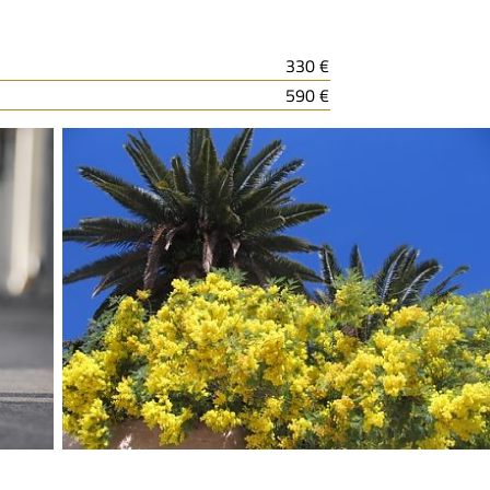
330 €
590 €