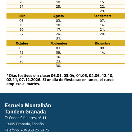
20.
18.
15.
27.
25.
22.
29.
Julio
Agosto
Septiembre
06.
03.
07.
13.
10.
14.
20.
17.
21.
27.
24.
28.
31.
Octubre
Noviembre
Diciembre
05.
03.
08.
13.
09.
14.
19.
16.
26.
23.
30.
* Días festivos sin clase: 06.01, 03.04, 01.05, 04.06, 12.10,
02.11, 07.12.2026. Si un día de fiesta cae en lunes, el curso
empieza el martes.
Escuela Montalbán
Tandem Granada
C/ Conde Cifuentes, nº 11
18005 Granada, España
Teléfono: +34 958 25 68 75