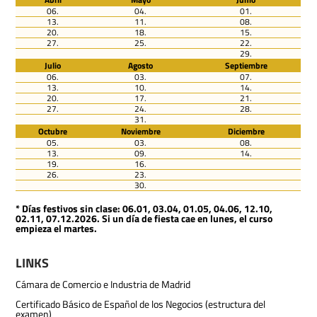
06.
04.
01.
13.
11.
08.
20.
18.
15.
27.
25.
22.
29.
Julio
Agosto
Septiembre
06.
03.
07.
13.
10.
14.
20.
17.
21.
27.
24.
28.
31.
Octubre
Noviembre
Diciembre
05.
03.
08.
13.
09.
14.
19.
16.
26.
23.
30.
* Días festivos sin clase: 06.01, 03.04, 01.05, 04.06, 12.10,
02.11, 07.12.2026. Si un día de fiesta cae en lunes, el curso
empieza el martes.
LINKS
Cámara de Comercio e Industria de Madrid
Certificado Básico de Español de los Negocios (estructura del
examen)