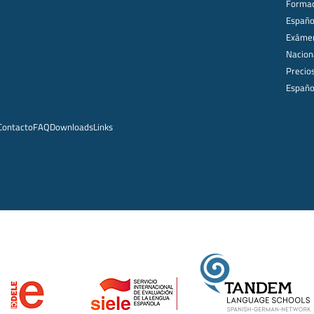
Formac
Español
Exámen
Nacion
Precio
Españo
Contacto
FAQ
Downloads
Links