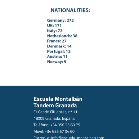
Escuela Montalbán
Tandem Granada
C/ Conde Cifuentes, nº 11
18005 Granada, España
Teléfono: +34 958 25 68 75
Móvil: +34 635 67 04 60
Correo-e:
info@escuela-montalban.com