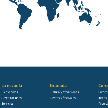
La escuela
Granada
Curs
Bienvenidos
Cultura y excursiones
Cursos
Acreditaciones
Fiestas y festivales
Intensi
Servicios
Progra