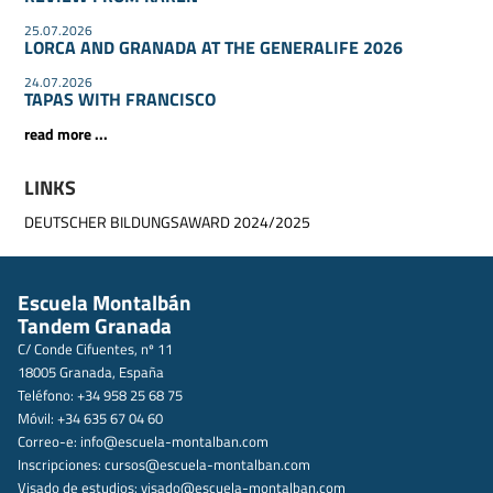
25.07.2026
LORCA AND GRANADA AT THE GENERALIFE 2026
24.07.2026
TAPAS WITH FRANCISCO
read more ...
LINKS
DEUTSCHER BILDUNGSAWARD 2024/2025
Escuela Montalbán
Tandem Granada
C/ Conde Cifuentes, nº 11
18005 Granada, España
Teléfono: +34 958 25 68 75
Móvil: +34 635 67 04 60
Correo-e:
info@escuela-montalban.com
Inscripciones:
cursos@escuela-montalban.com
Visado de estudios:
visado@escuela-montalban.com