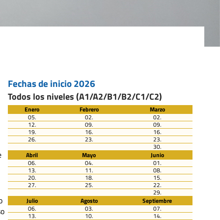
Fechas de inicio 2026
Todos los niveles (A1/A2/B1/B2/C1/C2)
Enero
Febrero
Marzo
05.
02.
02.
12.
09.
09.
19.
16.
16.
26.
23.
23.
30.
e
Abril
Mayo
Junio
06.
04.
01.
13.
11.
08.
20.
18.
15.
27.
25.
22.
29.
o
Julio
Agosto
Septiembre
06.
03.
07.
so
13.
10.
14.