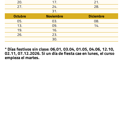
20.
17.
21.
27.
24.
28.
31.
Octubre
Noviembre
Diciembre
05.
03.
08.
13.
09.
14.
19.
16.
26.
23.
30.
* Días festivos sin clase: 06.01, 03.04, 01.05, 04.06, 12.10,
02.11, 07.12.2026. Si un día de fiesta cae en lunes, el curso
empieza el martes.