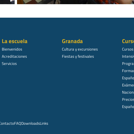
La escuela
Granada
Curs
Bienvenidos
Cultura y excursiones
Cursos
Acreditaciones
Fiestas y festivales
Intensi
Servicios
Progra
Formac
Español
Exámen
Nacion
Precio
Españo
Contacto
FAQ
Downloads
Links