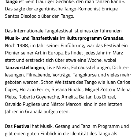
Tango
ist «ein trauriger Gedanke, den man tanzen kann».
Das sagte der argentinische Tango-Komponist Enrique
Santos Discépolo über den Tango.
Das Internationale Tangofestival ist eines der führenden
Musik- und Tanzfestivals
im
Kulturprogramm
Granadas
.
Noch 1988, im Jahr seiner Einführung, war das Festival ein
Pionier seiner Art in Europa. Es findet jedes Jahr im März
statt und erstreckt sich über etwa eine Woche, wobei
Tanzvorstellungen
, Live Musik, Fotoausstellungen, Dichter-
lesungen, Filmabende, Vorträge, Tangokurse und vieles mehr
geboten werden. Schon Weltstars des Tango wie Juan Carlos
Copes, Horacio Ferrer, Susana Rinaldi, Miguel Zotto y Milena
Plebs, Roberto Goyeneche, Amelita Baltar, Los Dinzel,
Osvaldo Pugliese und Néstor Marconi sind in den letzten
Jahren in Granada aufgetreten.
Das
Festival
hat Musik, Gesang und Tanz im Programm und
gibt einen guten Einblick in die Identität des Tango als