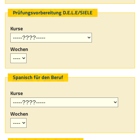
Prüfungsvorbereitung D.E.L.E/SIELE
Kurse
Wochen
Spanisch für den Beruf
Kurse
Wochen