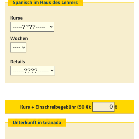
Spanisch im Haus des Lehrers
Kurse
Wochen
Details
Kurs + Einschreibegebühr (50 €):
€
Unterkunft in Granada