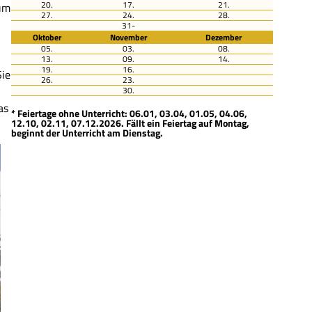
20.
17.
21.
zum
27.
24.
28.
31-
Oktober
November
Dezember
05.
03.
08.
13.
09.
14.
19.
16.
Sie
26.
23.
30.
as
* Feiertage ohne Unterricht: 06.01, 03.04, 01.05, 04.06,
12.10, 02.11, 07.12.2026. Fällt ein Feiertag auf Montag,
beginnt der Unterricht am Dienstag.