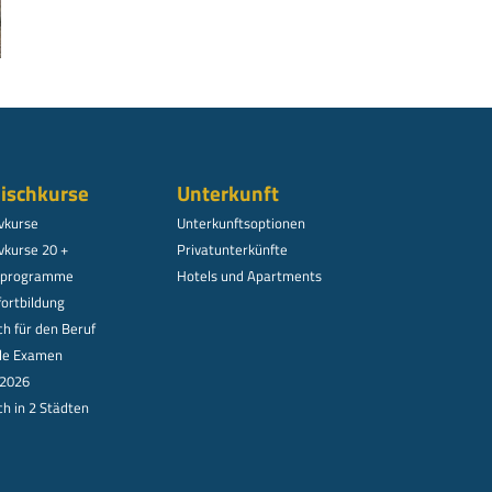
ischkurse
Unterkunft
ivkurse
Unterkunftsoptionen
vkurse 20 +
Privatunterkünfte
alprogramme
Hotels und Apartments
fortbildung
ch für den Beruf
lle Examen
 2026
ch in 2 Städten