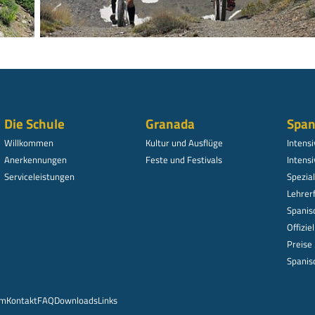
Die Schule
Granada
Span
Willkommen
Kultur und Ausflüge
Intens
Anerkennungen
Feste und Festivals
Intensi
Serviceleistungen
Spezi
Lehrer
Spanis
Offizie
Preise
Spanis
um
Kontakt
FAQ
Downloads
Links