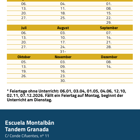
06.
04.
01.
13.
11.
08.
20.
18.
15.
27.
25.
22.
29.
Juli
August
September
06.
03.
07.
13.
10.
14.
20.
17.
21.
27.
24.
28.
31-
Oktober
November
Dezember
05.
03.
08.
13.
09.
14.
19.
16.
26.
23.
30.
* Feiertage ohne Unterricht: 06.01, 03.04, 01.05, 04.06, 12.10,
02.11, 07.12.2026. Fällt ein Feiertag auf Montag, beginnt der
Unterricht am Dienstag.
Escuela Montalbán
Tandem Granada
C/ Conde Cifuentes, nº 11