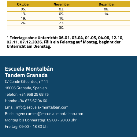
Oktober
November
Dezember
05.
03.
08.
13.
09.
14.
19.
16.
26.
23.
30.
* Feiertage ohne Unterricht: 06.01, 03.04, 01.05, 04.06, 12.10,
02.11, 07.12.2026. Fällt ein Feiertag auf Montag, beginnt der
Unterricht am Dienstag.
Escuela Montalbán
Tandem Granada
C/ Conde Cifuentes, nº 11
18005 Granada, Spanien
Telefon: +34 958 25 68 75
Handy: +34 635 67 04 60
Email:
info@escuela-montalban.com
Buchungen:
cursos@escuela-montalban.com
Montag bis Donnerstag: 09.00 - 20.00 Uhr
Freitag: 09.00 - 18.30 Uhr