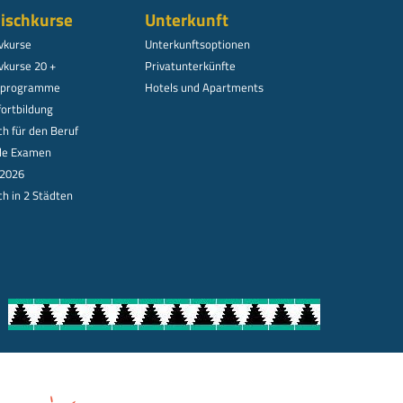
ischkurse
Unterkunft
ivkurse
Unterkunftsoptionen
vkurse 20 +
Privatunterkünfte
alprogramme
Hotels und Apartments
fortbildung
ch für den Beruf
lle Examen
 2026
ch in 2 Städten