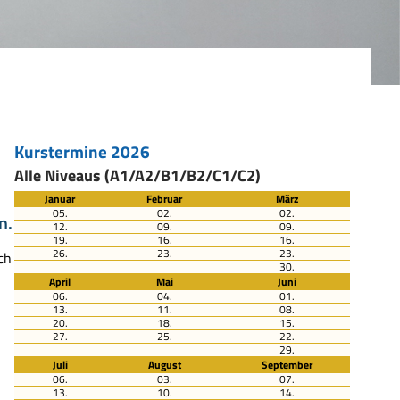
Kurstermine 2026
Alle Niveaus (A1/A2/B1/B2/C1/C2)
Januar
Februar
März
05.
02.
02.
n.
12.
09.
09.
19.
16.
16.
26.
23.
23.
ch
30.
April
Mai
Juni
06.
04.
01.
13.
11.
08.
20.
18.
15.
27.
25.
22.
29.
Juli
August
September
06.
03.
07.
13.
10.
14.