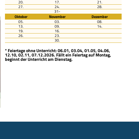
20.
17.
21.
27.
24.
28.
31-
Oktober
November
Dezember
05.
03.
08.
13.
09.
14.
19.
16.
26.
23.
30.
* Feiertage ohne Unterricht: 06.01, 03.04, 01.05, 04.06,
12.10, 02.11, 07.12.2026. Fällt ein Feiertag auf Montag,
beginnt der Unterricht am Dienstag.