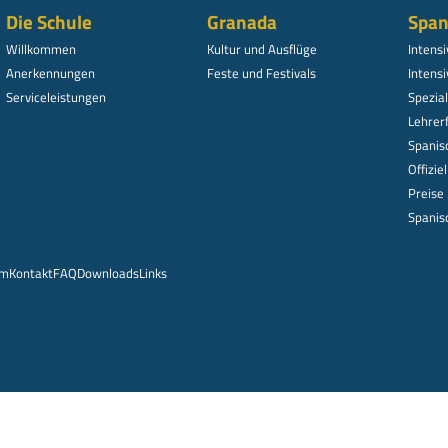
Die Schule
Granada
Span
Willkommen
Kultur und Ausflüge
Intens
Anerkennungen
Feste und Festivals
Intensi
Serviceleistungen
Spezi
Lehrer
Spanis
Offizie
Preise
Spanis
um
Kontakt
FAQ
Downloads
Links