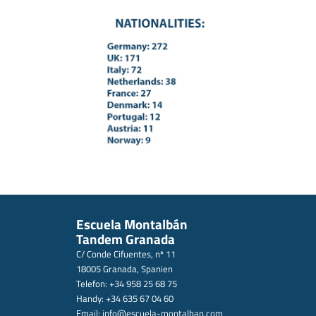
Escuela Montalbán
Tandem Granada
C/ Conde Cifuentes, nº 11
18005 Granada, Spanien
Telefon: +34 958 25 68 75
Handy: +34 635 67 04 60
Email:
info@escuela-montalban.com