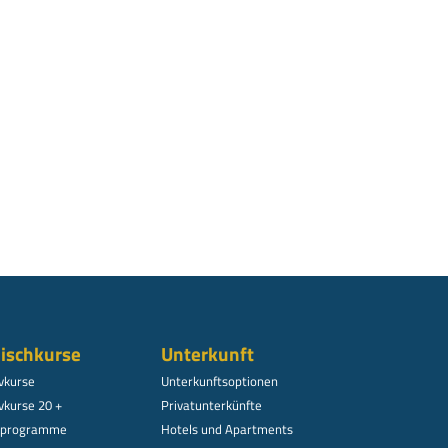
ischkurse
Unterkunft
ivkurse
Unterkunftsoptionen
vkurse 20 +
Privatunterkünfte
alprogramme
Hotels und Apartments