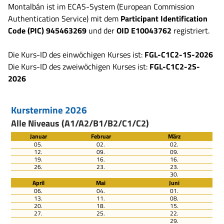
Montalbán ist im ECAS-System (European Commission
Authentication Service) mit dem
Participant Identification
Code (PIC) 945463269
und der
OID E10043762
registriert.
Die Kurs-ID des einwöchigen Kurses ist:
FGL-C1C2-1S-2026
Die Kurs-ID des zweiwöchigen Kurses ist:
FGL-C1C2-2S-
2026
Kurstermine 2026
Alle Niveaus (A1/A2/B1/B2/C1/C2)
Januar
Februar
März
05.
02.
02.
12.
09.
09.
19.
16.
16.
26.
23.
23.
30.
April
Mai
Juni
06.
04.
01.
13.
11.
08.
20.
18.
15.
27.
25.
22.
29.