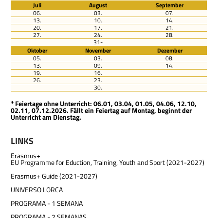
Juli
August
September
06.
03.
07.
13.
10.
14.
20.
17.
21.
27.
24.
28.
31-
Oktober
November
Dezember
05.
03.
08.
13.
09.
14.
19.
16.
26.
23.
30.
* Feiertage ohne Unterricht: 06.01, 03.04, 01.05, 04.06, 12.10,
02.11, 07.12.2026. Fällt ein Feiertag auf Montag, beginnt der
Unterricht am Dienstag.
LINKS
Erasmus+
EU Programme for Eduction, Training, Youth and Sport (2021-2027)
Erasmus+ Guide (2021-2027)
UNIVERSO LORCA
PROGRAMA - 1 SEMANA
PROGRAMA - 2 SEMANAS