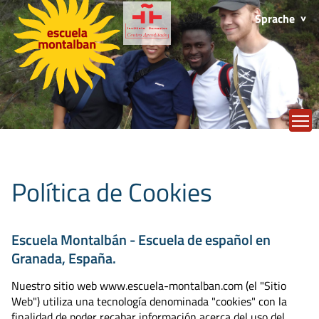
Sprache
T
Política de Cookies
Escuela Montalbán - Escuela de español en
Granada, España.
Nuestro sitio web www.escuela-montalban.com (el "Sitio
Web") utiliza una tecnología denominada "cookies" con la
finalidad de poder recabar información acerca del uso del