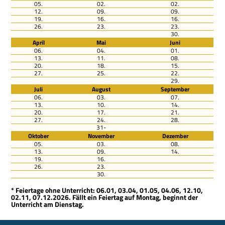
05.
02.
02.
12.
09.
09.
19.
16.
16.
26.
23.
23.
30.
April
Mai
Juni
06.
04.
01.
13.
11.
08.
20.
18.
15.
27.
25.
22.
29.
Juli
August
September
06.
03.
07.
13.
10.
14.
20.
17.
21.
27.
24.
28.
31-
Oktober
November
Dezember
05.
03.
08.
13.
09.
14.
19.
16.
26.
23.
30.
* Feiertage ohne Unterricht: 06.01, 03.04, 01.05, 04.06, 12.10,
02.11, 07.12.2026. Fällt ein Feiertag auf Montag, beginnt der
Unterricht am Dienstag.