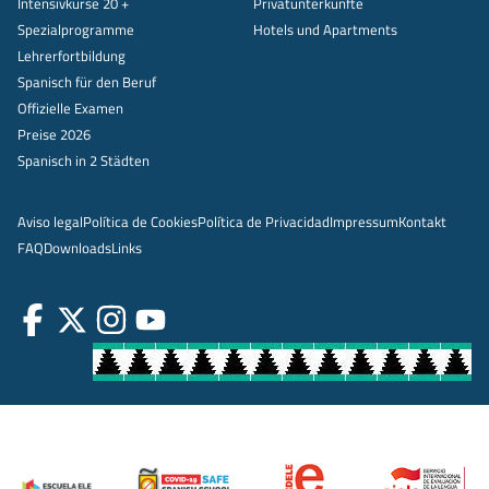
Intensivkurse 20 +
Privatunterkünfte
Spezialprogramme
Hotels und Apartments
Lehrerfortbildung
Spanisch für den Beruf
Offizielle Examen
Preise 2026
Spanisch in 2 Städten
Aviso legal
Política de Cookies
Política de Privacidad
Impressum
Kontakt
FAQ
Downloads
Links