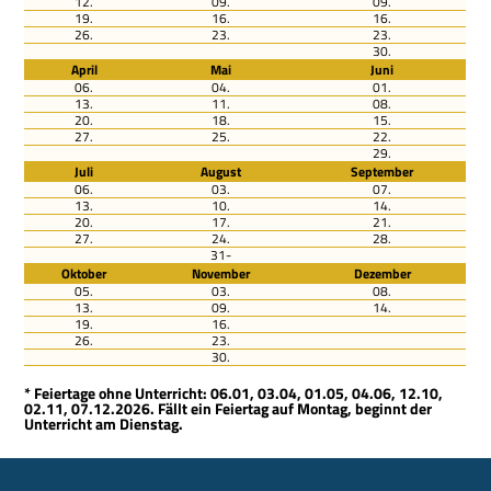
12.
09.
09.
19.
16.
16.
26.
23.
23.
30.
April
Mai
Juni
06.
04.
01.
13.
11.
08.
20.
18.
15.
27.
25.
22.
29.
Juli
August
September
06.
03.
07.
13.
10.
14.
20.
17.
21.
27.
24.
28.
31-
Oktober
November
Dezember
05.
03.
08.
13.
09.
14.
19.
16.
26.
23.
30.
* Feiertage ohne Unterricht: 06.01, 03.04, 01.05, 04.06, 12.10,
02.11, 07.12.2026. Fällt ein Feiertag auf Montag, beginnt der
Unterricht am Dienstag.