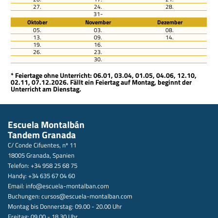
27.
24.
28.
31-
Oktober
November
Dezember
05.
03.
08.
13.
09.
14.
19.
16.
26.
23.
30.
* Feiertage ohne Unterricht: 06.01, 03.04, 01.05, 04.06, 12.10,
02.11, 07.12.2026. Fällt ein Feiertag auf Montag, beginnt der
Unterricht am Dienstag.
Escuela Montalbán
Tandem Granada
C/ Conde Cifuentes, nº 11
18005 Granada, Spanien
Telefon: +34 958 25 68 75
Handy: +34 635 67 04 60
Email:
info@escuela-montalban.com
Buchungen:
cursos@escuela-montalban.com
Montag bis Donnerstag: 09.00 - 20.00 Uhr
Freitag: 09.00 - 18.30 Uhr