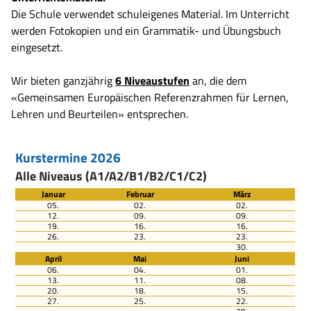
Die Schule verwendet schuleigenes Material. Im Unterricht
werden Fotokopien und ein Grammatik- und Übungsbuch
eingesetzt.
Wir bieten ganzjährig
6 Niveaustufen
an, die dem
«Gemeinsamen Europäischen Referenzrahmen für Lernen,
Lehren und Beurteilen» entsprechen.
Kurstermine 2026
Alle Niveaus (A1/A2/B1/B2/C1/C2)
Januar
Februar
März
05.
02.
02.
12.
09.
09.
19.
16.
16.
26.
23.
23.
30.
April
Mai
Juni
06.
04.
01.
13.
11.
08.
20.
18.
15.
27.
25.
22.