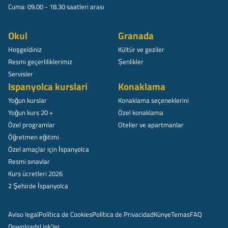
Cuma: 09.00 - 18.30 saatleri arası
Okul
Granada
Hoşgeldiniz
Kültür ve geziler
Resmi geçerliliklerimiz
Șenlikler
Servisler
Ispanyolca kurslari
Konaklama
Yoğun kurslar
Konaklama seçeneklerini
Yoğun kurs 20 +
Özel konaklama
Özel programlar
Oteller ve apartmanlar
Öğretmen eğitimi
Özel amaçlar için İspanyolca
Resmi sınavlar
Kurs ücretleri 2026
2 Şehirde İspanyolca
Aviso legal
Política de Cookies
Política de Privacidad
Künye
Temas
FAQ
Downloads
Link'ler