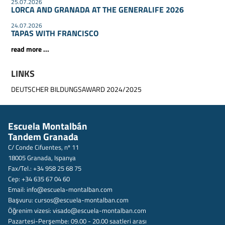
25.07.2026
LORCA AND GRANADA AT THE GENERALIFE 2026
24.07.2026
TAPAS WITH FRANCISCO
read more ...
LINKS
DEUTSCHER BILDUNGSAWARD 2024/2025
Escuela Montalbán
Tandem Granada
C/ Conde Cifuentes, nº 11
18005 Granada, Ispanya
Fax/Tel.: +34 958 25 68 75
Cep: +34 635 67 04 60
Email:
info@escuela-montalban.com
Başvuru:
cursos@escuela-montalban.com
Öğrenim vizesi:
visado@escuela-montalban.com
Pazartesi-Perşembe: 09.00 - 20.00 saatleri arası