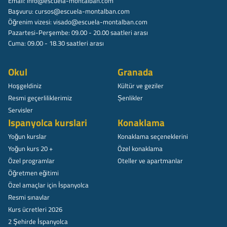
Email:
info@escuela-montalban.com
Başvuru:
cursos@escuela-montalban.com
Öğrenim vizesi:
visado@escuela-montalban.com
Pazartesi-Perşembe: 09.00 - 20.00 saatleri arası
Cuma: 09.00 - 18.30 saatleri arası
Okul
Granada
Hoşgeldiniz
Kültür ve geziler
Resmi geçerliliklerimiz
Șenlikler
Servisler
Ispanyolca kurslari
Konaklama
Yoğun kurslar
Konaklama seçeneklerini
Yoğun kurs 20 +
Özel konaklama
Özel programlar
Oteller ve apartmanlar
Öğretmen eğitimi
Özel amaçlar için İspanyolca
Resmi sınavlar
Kurs ücretleri 2026
2 Şehirde İspanyolca