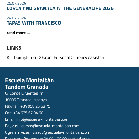
25.07.2026
LORCA AND GRANADA AT THE GENERALIFE 2026
24.07.2026
TAPAS WITH FRANCISCO
read more ...
LINKS
Kur Dönüştürücü:
XE.com Personal Currency Assistant
Escuela Montalbán
Tandem Granada
C/ Conde Cifuentes, nº 11
18005 Granada, Ispanya
Fax/Tel.: +34 958 25 68 75
Cep: +34 635 67 04 60
Email:
info@escuela-montalban.com
Başvuru:
cursos@escuela-montalban.com
Öğrenim vizesi:
visado@escuela-montalban.com
Pazartesi-Perşembe: 09.00 - 20.00 saatleri arası