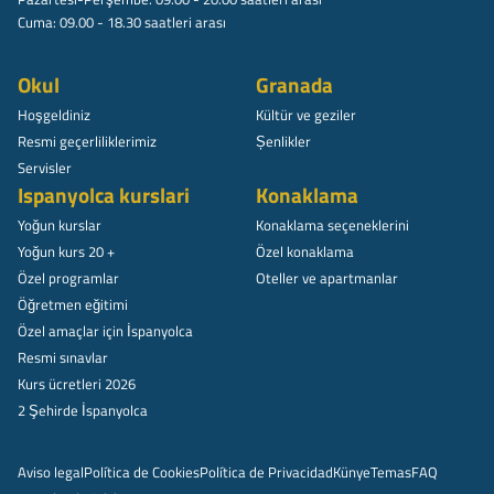
Cuma: 09.00 - 18.30 saatleri arası
Okul
Granada
Hoşgeldiniz
Kültür ve geziler
Resmi geçerliliklerimiz
Șenlikler
Servisler
Ispanyolca kurslari
Konaklama
Yoğun kurslar
Konaklama seçeneklerini
Yoğun kurs 20 +
Özel konaklama
Özel programlar
Oteller ve apartmanlar
Öğretmen eğitimi
Özel amaçlar için İspanyolca
Resmi sınavlar
Kurs ücretleri 2026
2 Şehirde İspanyolca
Aviso legal
Política de Cookies
Política de Privacidad
Künye
Temas
FAQ