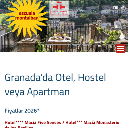
Dil
T
Granada'da Otel, Hostel
veya Apartman
Fiyatlar 2026*
Hotel**** Macià Five Senses / Hotel*** Macià Monasterio
de los Basilios