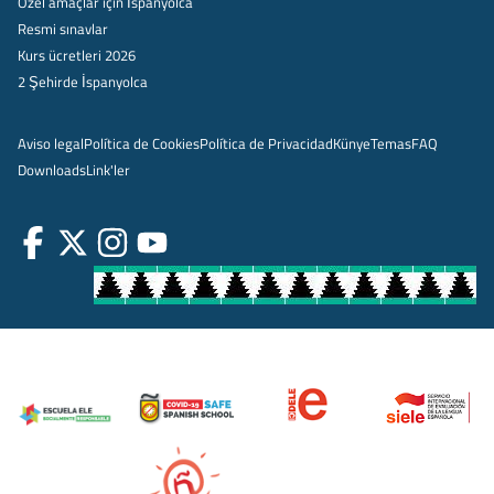
Özel amaçlar için İspanyolca
Resmi sınavlar
Kurs ücretleri 2026
2 Şehirde İspanyolca
Aviso legal
Política de Cookies
Política de Privacidad
Künye
Temas
FAQ
Downloads
Link'ler