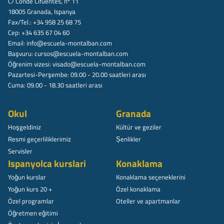
C/ Conde Cifuentes, nº 11
18005 Granada, Ispanya
Fax/Tel.: +34 958 25 68 75
Cep: +34 635 67 04 60
Email:
info@escuela-montalban.com
Başvuru:
cursos@escuela-montalban.com
Öğrenim vizesi:
visado@escuela-montalban.com
Pazartesi-Perşembe: 09.00 - 20.00 saatleri arası
Cuma: 09.00 - 18.30 saatleri arası
Okul
Granada
Hoşgeldiniz
Kültür ve geziler
Resmi geçerliliklerimiz
Șenlikler
Servisler
Ispanyolca kurslari
Konaklama
Yoğun kurslar
Konaklama seçeneklerini
Yoğun kurs 20 +
Özel konaklama
Özel programlar
Oteller ve apartmanlar
Öğretmen eğitimi