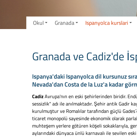
Okul
Granada
Ispanyolca kurslari
Granada ve Cadiz'de İs
Ispanya'daki Ispanyolca dil kursunuz sı
Nevada'dan Costa de la Luz'a kadar görm
Cadiz
Avrupa'nın en eski şehirlerinden biridir. End
sessizlik" adı ile anılmaktadır. Şehir antik Gadir k
kurulmuştur ve Romalılar tarafından güçlü Gades´e
ticaret monopolü sayesinde ekonomik olarak parlak 
muhteşem yerlere götüren köşeli sokaklarıyla, geniş
aylarındaki dünyaca ünlü karnavalı ile sevilen esk