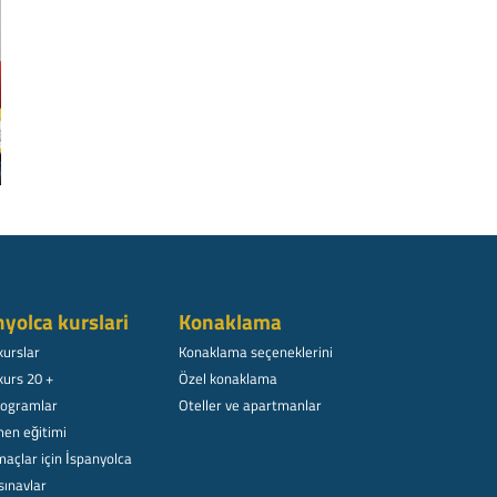
nyolca kurslari
Konaklama
kurslar
Konaklama seçeneklerini
kurs 20 +
Özel konaklama
rogramlar
Oteller ve apartmanlar
en eğitimi
açlar için İspanyolca
sınavlar