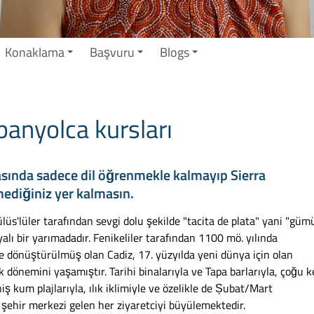
Konaklama
Başvuru
Blogs
panyolca kursları
rasında sadece dil öğrenmekle kalmayıp Sierra
ediğiniz yer kalmasın.
ülüs'lüler tarafından sevgi dolu şekilde "tacita de plata" yani "güm
ayalı bir yarımadadır. Fenikeliler tarafından 1100 mö. yılında
 dönüştürülmüş olan Cadiz, 17. yüzyılda yeni dünya için olan
dönemini yaşamıştır. Tarihi binalarıyla ve Tapa barlarıyla, çoğu k
 kum plajlarıyla, ılık iklimiyle ve özelikle de Șubat/Mart
i şehir merkezi gelen her ziyaretciyi büyülemektedir.