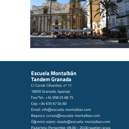
Escuela Montalbán
Tandem Granada
C/ Conde Cifuentes, nº 11
18005 Granada, Ispanya
Fax/Tel.: +34 958 25 68 75
Cep: +34 635 67 04 60
Email:
info@escuela-montalban.com
Başvuru:
cursos@escuela-montalban.com
Öğrenim vizesi:
visado@escuela-montalban.com
Pazartesi-Perşembe: 09.00 - 20.00 saatleri arası