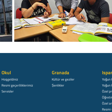
Okul
Granada
Ispa
Hoşgeldiniz
Kültür ve geziler
Yoğun 
Resmi geçerliliklerimiz
Șenlikler
Yoğun 
Servisler
Özel p
Öğretm
Özel am
Resmi 