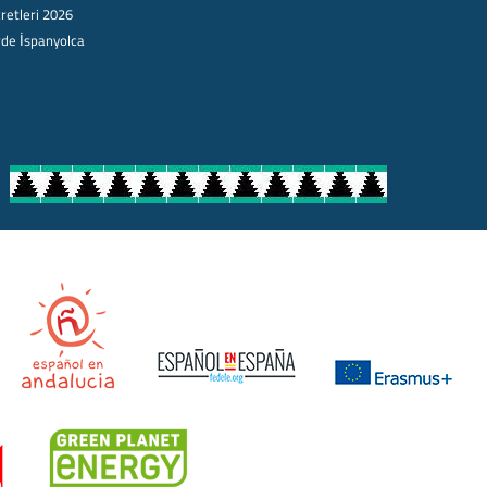
retleri 2026
rde İspanyolca