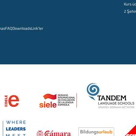
Kurs üc
2 Şehi
mas
FAQ
Downloads
Link'ler