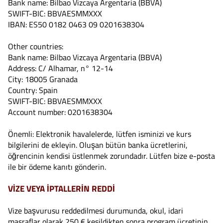
Bank name: Bilbao Vizcaya Argentaria (BBVA)
SWIFT-BIC: BBVAESMMXXX
IBAN: ES50 0182 0463 09 0201638304
Other countries:
Bank name: Bilbao Vizcaya Argentaria (BBVA)
Address: C/ Alhamar, n° 12-14
City: 18005 Granada
Country: Spain
SWIFT-BIC: BBVAESMMXXX
Account number: 0201638304
Önemli: Elektronik havalelerde, lütfen isminizi ve kurs
bilgilerini de ekleyin. Oluşan bütün banka ücretlerini,
öğrencinin kendisi üstlenmek zorundadır. Lütfen bize e-posta
ile bir ödeme kanıtı gönderin.
VİZE VEYA İPTALLERİN REDDİ
Vize başvurusu reddedilmesi durumunda, okul, idari
masraflar olarak 250 € kesildikten sonra program ücretinin