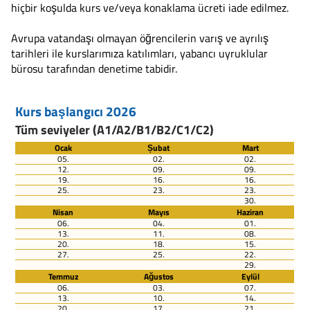
hiçbir koşulda kurs ve/veya konaklama ücreti iade edilmez.
Avrupa vatandaşı olmayan öğrencilerin varış ve ayrılış
tarihleri ile kurslarımıza katılımları, yabancı uyruklular
bürosu tarafından denetime tabidir.
Kurs başlangıcı 2026
Tüm seviyeler (A1/A2/B1/B2/C1/C2)
Ocak
Șubat
Mart
05.
02.
02.
12.
09.
09.
19.
16.
16.
25.
23.
23.
30.
Nisan
Mayıs
Haziran
06.
04.
01.
13.
11.
08.
20.
18.
15.
27.
25.
22.
29.
Temmuz
Ağustos
Eylül
06.
03.
07.
13.
10.
14.
20.
17.
21.