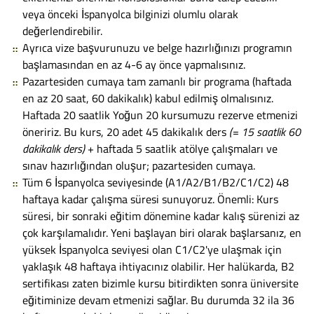
veya önceki İspanyolca bilginizi olumlu olarak
değerlendirebilir.
Ayrıca vize başvurunuzu ve belge hazırlığınızı programın
başlamasından en az 4-6 ay önce yapmalısınız.
Pazartesiden cumaya tam zamanlı bir programa (haftada
en az 20 saat, 60 dakikalık) kabul edilmiş olmalısınız.
Haftada 20 saatlik Yoğun 20 kursumuzu rezerve etmenizi
öneririz. Bu kurs, 20 adet 45 dakikalık ders
(= 15 saatlik 60
dakikalık ders)
+ haftada 5 saatlik atölye çalışmaları ve
sınav hazırlığından oluşur; pazartesiden cumaya.
Tüm 6 İspanyolca seviyesinde (A1/A2/B1/B2/C1/C2) 48
haftaya kadar çalışma süresi sunuyoruz. Önemli: Kurs
süresi, bir sonraki eğitim dönemine kadar kalış sürenizi az
çok karşılamalıdır. Yeni başlayan biri olarak başlarsanız, en
yüksek İspanyolca seviyesi olan C1/C2'ye ulaşmak için
yaklaşık 48 haftaya ihtiyacınız olabilir. Her halükarda, B2
sertifikası zaten bizimle kursu bitirdikten sonra üniversite
eğitiminize devam etmenizi sağlar. Bu durumda 32 ila 36