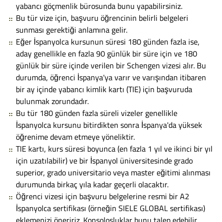
yabancı göçmenlik bürosunda bunu yapabilirsiniz.
Bu tür vize için, başvuru öğrencinin belirli belgeleri
sunması gerektiği anlamına gelir.
Eğer İspanyolca kursunun süresi 180 günden fazla ise,
aday genellikle en fazla 90 günlük bir süre için ve 180
günlük bir süre içinde verilen bir Schengen vizesi alır. Bu
durumda, öğrenci İspanya'ya varır ve varışından itibaren
bir ay içinde yabancı kimlik kartı (TIE) için başvuruda
bulunmak zorundadır.
Bu tür 180 günden fazla süreli vizeler genellikle
İspanyolca kursunu bitirdikten sonra İspanya'da yüksek
öğrenime devam etmeye yöneliktir.
TIE kartı, kurs süresi boyunca (en fazla 1 yıl ve ikinci bir yıl
için uzatılabilir) ve bir İspanyol üniversitesinde grado
superior, grado universitario veya master eğitimi alınması
durumunda birkaç yıla kadar geçerli olacaktır.
Öğrenci vizesi için başvuru belgelerine resmi bir A2
İspanyolca sertifikası (örneğin SIELE GLOBAL sertifikası)
eklemenizi öneririz. Konsolosluklar bunu talep edebilir