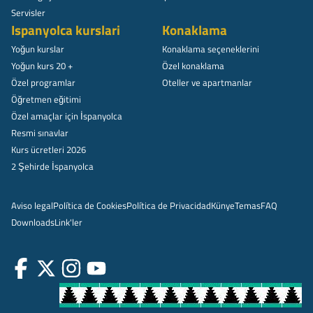
Servisler
Ispanyolca kurslari
Konaklama
Yoğun kurslar
Konaklama seçeneklerini
Yoğun kurs 20 +
Özel konaklama
Özel programlar
Oteller ve apartmanlar
Öğretmen eğitimi
Özel amaçlar için İspanyolca
Resmi sınavlar
Kurs ücretleri 2026
2 Şehirde İspanyolca
Aviso legal
Política de Cookies
Política de Privacidad
Künye
Temas
FAQ
Downloads
Link'ler