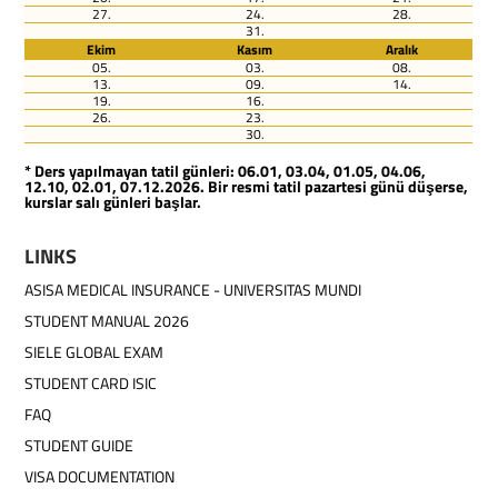
27.
24.
28.
31.
Ekim
Kasım
Aralık
05.
03.
08.
13.
09.
14.
19.
16.
26.
23.
30.
* Ders yapılmayan tatil günleri: 06.01, 03.04, 01.05, 04.06,
12.10, 02.01, 07.12.2026. Bir resmi tatil pazartesi günü düşerse,
kurslar salı günleri başlar.
LINKS
ASISA MEDICAL INSURANCE - UNIVERSITAS MUNDI
STUDENT MANUAL 2026
SIELE GLOBAL EXAM
STUDENT CARD ISIC
FAQ
STUDENT GUIDE
VISA DOCUMENTATION