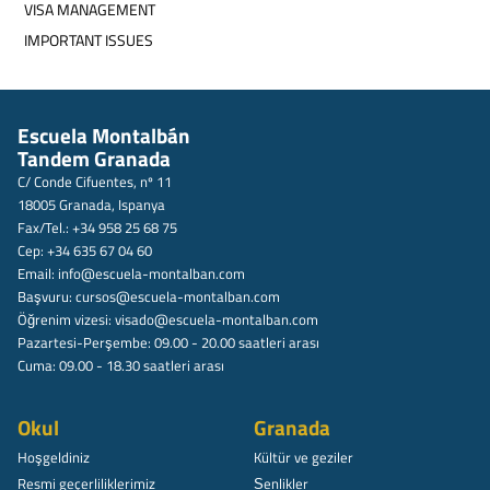
VISA MANAGEMENT
IMPORTANT ISSUES
Escuela Montalbán
Tandem Granada
C/ Conde Cifuentes, nº 11
18005 Granada, Ispanya
Fax/Tel.: +34 958 25 68 75
Cep: +34 635 67 04 60
Email:
info@escuela-montalban.com
Başvuru:
cursos@escuela-montalban.com
Öğrenim vizesi:
visado@escuela-montalban.com
Pazartesi-Perşembe: 09.00 - 20.00 saatleri arası
Cuma: 09.00 - 18.30 saatleri arası
Okul
Granada
Hoşgeldiniz
Kültür ve geziler
Resmi geçerliliklerimiz
Șenlikler