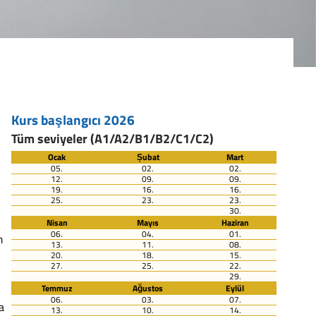
Kurs başlangıcı 2026
Tüm seviyeler (A1/A2/B1/B2/C1/C2)
Ocak
Șubat
Mart
05.
02.
02.
12.
09.
09.
19.
16.
16.
25.
23.
23.
30.
Nisan
Mayıs
Haziran
06.
04.
01.
m
13.
11.
08.
20.
18.
15.
27.
25.
22.
29.
Temmuz
Ağustos
Eylül
06.
03.
07.
a
13.
10.
14.