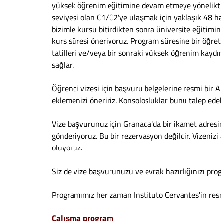
yüksek öğrenim eğitimine devam etmeye yöneliktir.
seviyesi olan C1/C2'ye ulaşmak için yaklaşık 48 haf
bizimle kursu bitirdikten sonra üniversite eğitimi
kurs süresi öneriyoruz. Program süresine bir öğret
tatilleri ve/veya bir sonraki yüksek öğrenim kaydı
sağlar.
Öğrenci vizesi için başvuru belgelerine resmi bir A
eklemenizi öneririz. Konsolosluklar bunu talep edebi
Vize başvurunuz için Granada'da bir ikamet adresine 
gönderiyoruz. Bu bir rezervasyon değildir. Vizeniz
oluyoruz.
Siz de vize başvurunuzu ve evrak hazırlığınızı pr
Programımız her zaman Instituto Cervantes'in res
Çalışma program