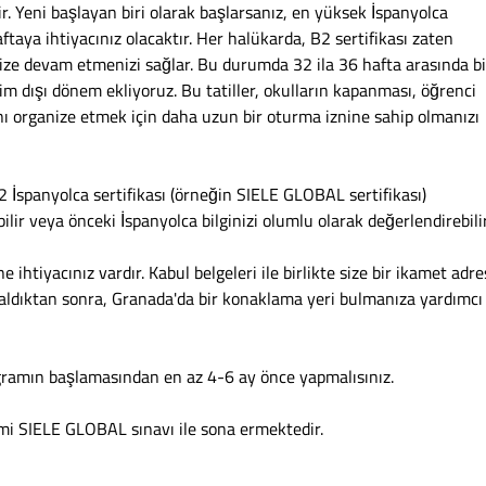
 Yeni başlayan biri olarak başlarsanız, en yüksek İspanyolca
taya ihtiyacınız olacaktır. Her halükarda, B2 sertifikası zaten
nize devam etmenizi sağlar. Bu durumda 32 ila 36 hafta arasında bi
im dışı dönem ekliyoruz. Bu tatiller, okulların kapanması, öğrenci
nı organize etmek için daha uzun bir oturma iznine sahip olmanızı
2 İspanyolca sertifikası (örneğin SIELE GLOBAL sertifikası)
lir veya önceki İspanyolca bilginizi olumlu olarak değerlendirebilir
ihtiyacınız vardır. Kabul belgeleri ile birlikte size bir ikamet adre
i aldıktan sonra, Granada'da bir konaklama yeri bulmanıza yardımcı
ogramın başlamasından en az 4-6 ay önce yapmalısınız.
mi SIELE GLOBAL sınavı ile sona ermektedir.