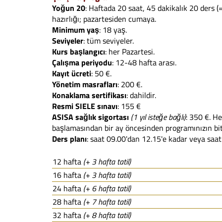
Yoğun 20
: Haftada 20 saat, 45 dakikalık 20 ders (
hazırlığı; pazartesiden cumaya.
Minimum yaş
: 18 yaş.
Seviyeler
: tüm seviyeler.
Kurs başlangıcı
: her Pazartesi.
Çalışma periyodu
: 12-48 hafta arası.
Kayıt ücreti
: 50 €.
Yönetim masrafları
: 200 €.
Konaklama sertifikası
: dahildir.
Resmi SIELE sınavı
: 155 €
ASISA sağlık sigortası
(1 yıl isteğe bağlı)
: 350 €. H
başlamasından bir ay öncesinden programınızın bit
Ders planı
: saat 09.00'dan 12.15'e kadar veya saat
12 hafta
(+ 3 hafta tatil)
16 hafta
(+ 3 hafta tatil)
24 hafta
(+ 6 hafta tatil)
28 hafta
(+ 7 hafta tatil)
32 hafta
(+ 8 hafta tatil)