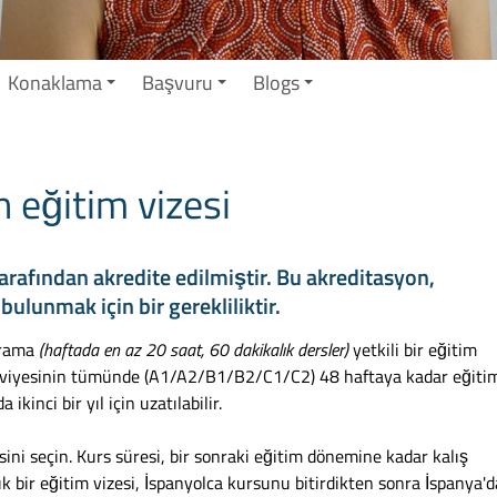
Konaklama
Başvuru
Blogs
 eğitim vizesi
rafından akredite edilmiştir. Bu akreditasyon,
ulunmak için bir gerekliliktir.
grama
(haftada en az 20 saat, 60 dakikalık dersler)
yetkili bir eğitim
 seviyesinin tümünde (A1/A2/B1/B2/C1/C2) 48 haftaya kadar eğiti
inci bir yıl için uzatılabilir.
ini seçin. Kurs süresi, bir sonraki eğitim dönemine kadar kalış
ık bir eğitim vizesi, İspanyolca kursunu bitirdikten sonra İspanya'd