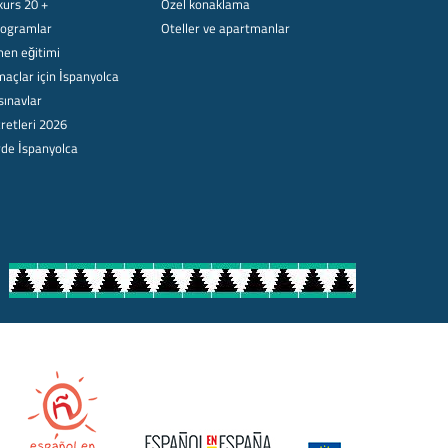
kurs 20 +
Özel konaklama
rogramlar
Oteller ve apartmanlar
en eğitimi
açlar için İspanyolca
sınavlar
retleri 2026
rde İspanyolca