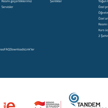
Resmi geçerliliklerimiz
Șenlikler
Yoğun 
Servisler
Özel p
Öğretm
Özel am
Resmi 
Kurs üc
2 Şehi
mas
FAQ
Downloads
Link'ler