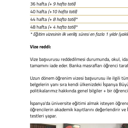
36 hafta
(+ 9 hafta tatil)
40 hafta
(+10 hafta tatil)
44 hafta
(+ 8 hafta tatil)*
48 hafta
(+ 4 hafta tatil)*
* Eğitim vizesinin ilk veriliş süresi en fazla 1 yıldır (yak
Vize reddi:
Vize başvurusu reddedilmesi durumunda, okul, idar
tamamını iade eder. Banka masrafları öğrenci taraf
Uzun dönem öğrenim vizesi başvurusu ile ilgili tüm
belgelerin yanı sıra kendi ülkenizdeki İspanya Büyü
politikalarımız hakkında genel bilgiler + bir öğrenc
İspanya'da üniversite eğitimi almak isteyen öğrenc
öğrencilerin akademik kayıtlarını değerlendirir ve İ
testleri yapar.