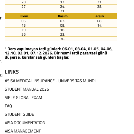
20.
17.
21.
27.
24.
28.
31.
Ekim
Kasım
Aralık
r
05.
03.
08.
13.
09.
14.
19.
16.
26.
23.
30.
* Ders yapılmayan tatil günleri: 06.01, 03.04, 01.05, 04.06,
12.10, 02.01, 07.12.2026. Bir resmi tatil pazartesi günü
düşerse, kurslar salı günleri başlar.
.
LINKS
si
ASISA MEDICAL INSURANCE - UNIVERSITAS MUNDI
STUDENT MANUAL 2026
SIELE GLOBAL EXAM
FAQ
STUDENT GUIDE
VISA DOCUMENTATION
VISA MANAGEMENT