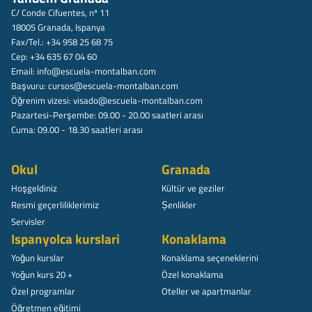
C/ Conde Cifuentes, nº 11
18005 Granada, Ispanya
Fax/Tel.: +34 958 25 68 75
Cep: +34 635 67 04 60
Email:
info@escuela-montalban.com
Başvuru:
cursos@escuela-montalban.com
Öğrenim vizesi:
visado@escuela-montalban.com
Pazartesi-Perşembe: 09.00 - 20.00 saatleri arası
Cuma: 09.00 - 18.30 saatleri arası
Okul
Granada
Hoşgeldiniz
Kültür ve geziler
Resmi geçerliliklerimiz
Șenlikler
Servisler
Ispanyolca kurslari
Konaklama
Yoğun kurslar
Konaklama seçeneklerini
Yoğun kurs 20 +
Özel konaklama
Özel programlar
Oteller ve apartmanlar
Öğretmen eğitimi