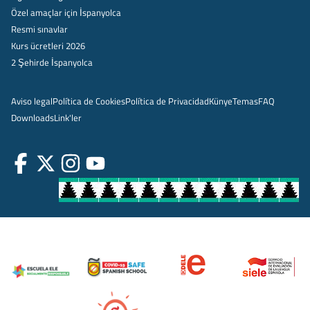
Özel amaçlar için İspanyolca
Resmi sınavlar
Kurs ücretleri 2026
2 Şehirde İspanyolca
Aviso legal
Política de Cookies
Política de Privacidad
Künye
Temas
FAQ
Downloads
Link'ler