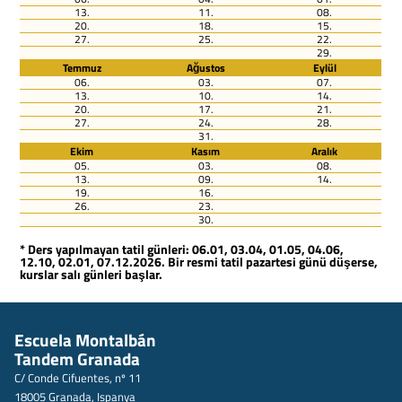
13.
11.
08.
20.
18.
15.
27.
25.
22.
29.
Temmuz
Ağustos
Eylül
06.
03.
07.
13.
10.
14.
20.
17.
21.
27.
24.
28.
31.
Ekim
Kasım
Aralık
05.
03.
08.
13.
09.
14.
19.
16.
26.
23.
30.
* Ders yapılmayan tatil günleri: 06.01, 03.04, 01.05, 04.06,
12.10, 02.01, 07.12.2026. Bir resmi tatil pazartesi günü düşerse,
kurslar salı günleri başlar.
Escuela Montalbán
Tandem Granada
C/ Conde Cifuentes, nº 11
18005 Granada, Ispanya