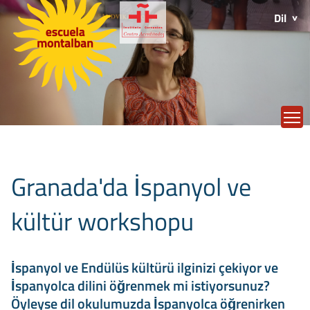
Dil
T
Granada'da İspanyol ve
kültür workshopu
İspanyol ve Endülüs kültürü ilginizi çekiyor ve
İspanyolca dilini öğrenmek mi istiyorsunuz?
Öyleyse dil okulumuzda İspanyolca öğrenirken