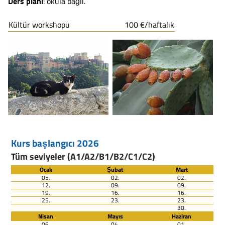
Ders plani
: okula bağlı.
Kültür workshopu
100 €/haftalık
Kurs başlangıcı 2026
Tüm seviyeler (A1/A2/B1/B2/C1/C2)
Ocak
Șubat
Mart
05.
02.
02.
12.
09.
09.
19.
16.
16.
25.
23.
23.
30.
Nisan
Mayıs
Haziran
06.
04.
01.