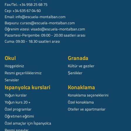
Fax/Tel.: +34 958 25 68 75
Cep: +34 635 67 04 60
Email:
info@escuela-montalban.com
Başvuru:
cursos@escuela-montalban.com
Öğrenim vizesi:
visado@escuela-montalban.com
Pazartesi-Perşembe: 09.00 - 20.00 saatleri arası
Cuma: 09.00 - 18.30 saatleri arası
Okul
Granada
Hoşgeldiniz
Kültür ve geziler
Resmi geçerliliklerimiz
Șenlikler
Servisler
Ispanyolca kurslari
Konaklama
Yoğun kurslar
Konaklama seçeneklerini
Yoğun kurs 20 +
Özel konaklama
Özel programlar
Oteller ve apartmanlar
Öğretmen eğitimi
Özel amaçlar için İspanyolca
Resmi sınavlar