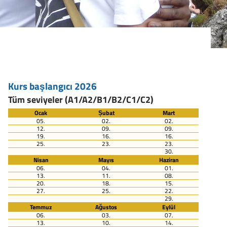
Kurs başlangıcı 2026
Tüm seviyeler (A1/A2/B1/B2/C1/C2)
Ocak
Șubat
Mart
05.
02.
02.
12.
09.
09.
19.
16.
16.
25.
23.
23.
30.
Nisan
Mayıs
Haziran
06.
04.
01.
13.
11.
08.
20.
18.
15.
27.
25.
22.
29.
Temmuz
Ağustos
Eylül
06.
03.
07.
13.
10.
14.