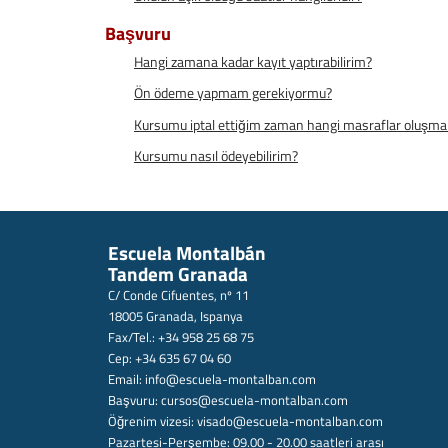
Başvuru
Hangi zamana kadar kayıt yaptırabilirim?
Ön ödeme yapmam gerekiyormu?
Kursumu iptal ettiğim zaman hangi masraflar oluşma
Kursumu nasıl ödeyebilirim?
Escuela Montalbán
Tandem Granada
C/ Conde Cifuentes, nº 11
18005 Granada, Ispanya
Fax/Tel.: +34 958 25 68 75
Cep: +34 635 67 04 60
Email:
info@escuela-montalban.com
Başvuru:
cursos@escuela-montalban.com
Öğrenim vizesi:
visado@escuela-montalban.com
Pazartesi-Perşembe: 09.00 - 20.00 saatleri arası