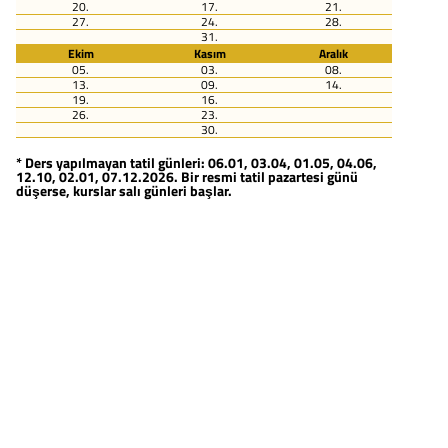
20.
17.
21.
27.
24.
28.
31.
Ekim
Kasım
Aralık
05.
03.
08.
13.
09.
14.
19.
16.
26.
23.
30.
* Ders yapılmayan tatil günleri: 06.01, 03.04, 01.05, 04.06,
12.10, 02.01, 07.12.2026. Bir resmi tatil pazartesi günü
düşerse, kurslar salı günleri başlar.