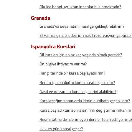
Okulda hangi uyruktan insanlar bulunmaktadır?
Granada
Granada'ya seyahatimi nasıl gerçekleştirebilirim?
El Hamra giriş biletleri için nasıl rezervasyon yaptırabi
Ispanyolca Kurslari
Dil kursları için en az kaç yaşında olmak gerekir?
Ön bilgiye ihtiyacım var mı?
Hangi tarihde bir kursa başlayabilirim?
Benim için en doğru kursu nasıl seçebilirim?
Nasıl ve ne zaman kurs belgelerini alabilirim?
Karşılaştığım sorunlarda kiminle irtibata geçebilirim?
Kursa başladıktan sonra sınıfımı değiştirme imkanım
Resmi tatillerde işlenmeyen dersler telafi ediliyor mu
İlk kurs günü nasıl geçer?