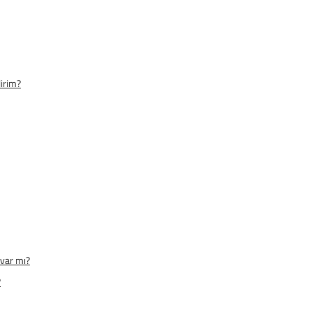
lirim?
 var mı?
?