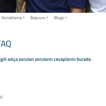
Konaklama
Başvuru
Blogs
 FAQ
lgili sıkça sorulan soruların cevaplarını burada
r?