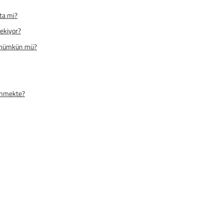
ta mi?
ekiyor?
k mümkün mü?
lenmekte?