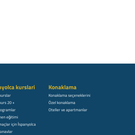
nyolca kurslari
Konaklama
kurslar
Konaklama seçeneklerini
kurs 20 +
Özel konaklama
rogramlar
Oteller ve apartmanlar
en eğitimi
açlar için İspanyolca
sınavlar