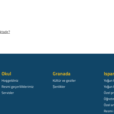
ktadır?
Okul
Granada
Ispa
Hoşgeldiniz
Kültür ve geziler
Yoğun 
Resmi geçerliliklerimiz
Șenlikler
Yoğun 
Servisler
Özel p
Öğretm
Özel am
Resmi 