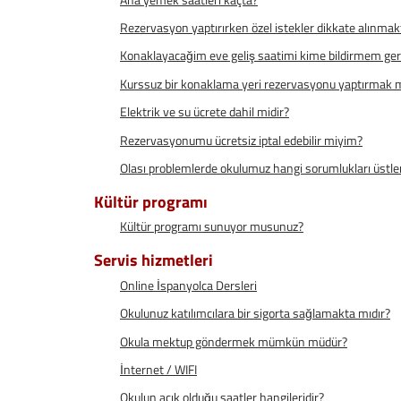
Rezervasyon yaptırırken özel istekler dikkate alınmak
Konaklayacağim eve geliş saatimi kime bildirmem ger
Kurssuz bir konaklama yeri rezervasyonu yaptırma
Elektrik ve su ücrete dahil midir?
Rezervasyonumu ücretsiz iptal edebilir miyim?
Olası problemlerde okulumuz hangi sorumlukları üst
Kültür programı
Kültür programı sunuyor musunuz?
Servis hizmetleri
Online İspanyolca Dersleri
Okulunuz katılımcılara bir sigorta sağlamakta mıdır?
Okula mektup göndermek mümkün müdür?
İnternet / WIFI
Okulun açık olduğu saatler hangileridir?