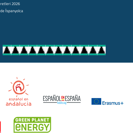
retleri 2026
rde İspanyolca