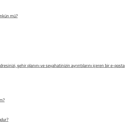
mümkün mü?
inizi, şehir planını ve seyahatinizin ayrıntılarını içeren bir e-posta
im?
udur?