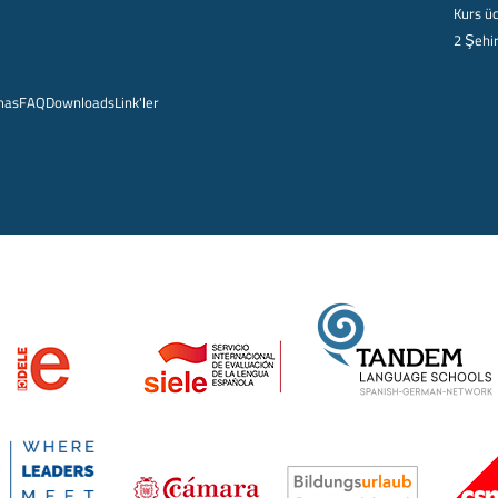
Kurs üc
2 Şehi
mas
FAQ
Downloads
Link'ler