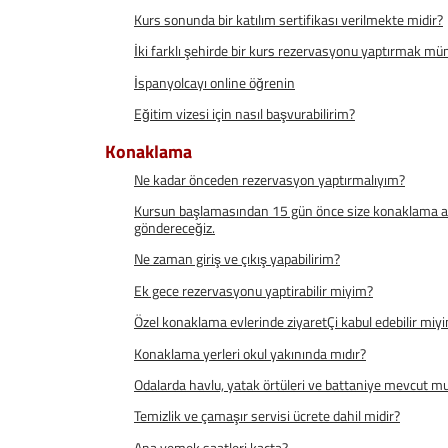
Kurs sonunda bir katılım sertifikası verilmekte midir?
İki farklı şehirde bir kurs rezervasyonu yaptırmak 
İspanyolcayı online öğrenin
Eğitim vizesi için nasıl başvurabilirim?
Konaklama
Ne kadar önceden rezervasyon yaptırmalıyım?
Kursun başlamasından 15 gün önce size konaklama adres
göndereceğiz.
Ne zaman giriş ve çıkış yapabilirim?
Ek gece rezervasyonu yaptirabilir miyim?
Özel konaklama evlerinde ziyaretÇi kabul edebilir miy
Konaklama yerleri okul yakınında mıdır?
Odalarda havlu, yatak örtüleri ve battaniye mevcut m
Temizlik ve çamaşır servisi ücrete dahil midir?
Ana yemek saatleri kaçta?