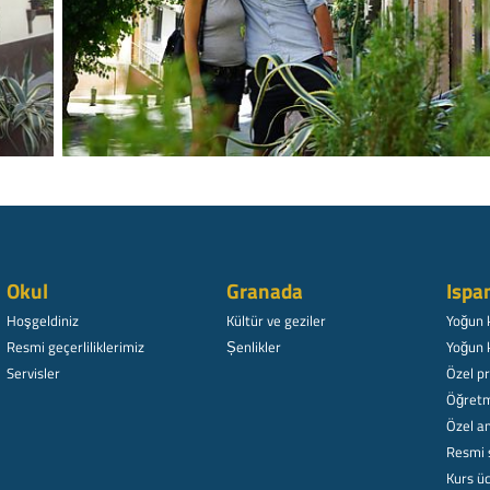
Okul
Granada
Ispa
Hoşgeldiniz
Kültür ve geziler
Yoğun 
Resmi geçerliliklerimiz
Șenlikler
Yoğun 
Servisler
Özel p
Öğretm
Özel am
Resmi 
Kurs üc