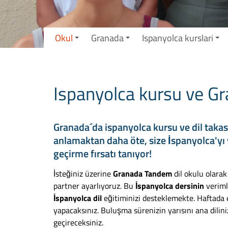
Okul
Granada
Ispanyolca kurslari
Ispanyolca kursu ve Gr
Granada´da ispanyolca kursu ve dil takasi
anlamaktan daha öte, size İspanyolca'yı 
geçirme fırsatı tanıyor!
İsteğiniz üzerine
Granada Tandem
dil okulu olarak
partner ayarlıyoruz. Bu
İspanyolca dersinin
verimli
İspanyolca dil
eğitiminizi desteklemekte. Haftada en
yapacaksınız. Buluşma sürenizin yarısını ana dilin
geçireceksiniz.