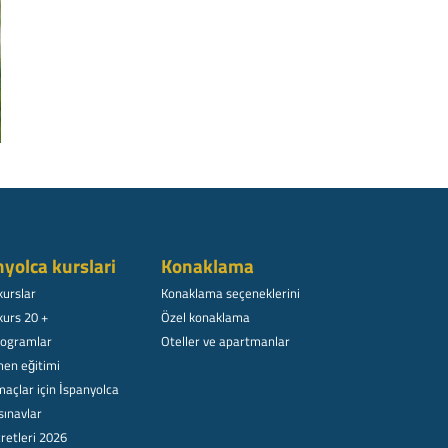
nyolca kurslari
Konaklama
kurslar
Konaklama seçeneklerini
kurs 20 +
Özel konaklama
rogramlar
Oteller ve apartmanlar
en eğitimi
açlar için İspanyolca
sınavlar
retleri 2026