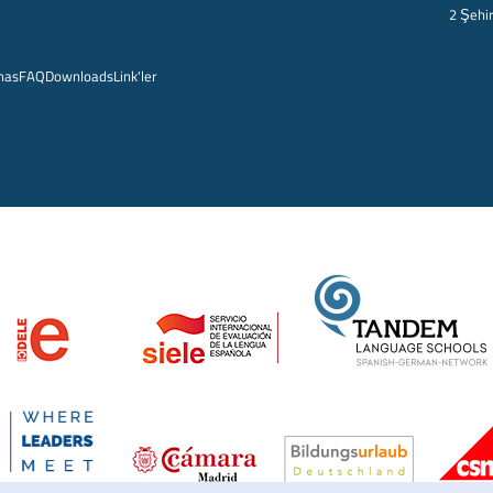
2 Şehi
mas
FAQ
Downloads
Link'ler