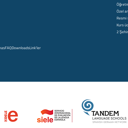
Öğretm
Özel am
Resmi 
Kurs üc
2 Şehi
mas
FAQ
Downloads
Link'ler