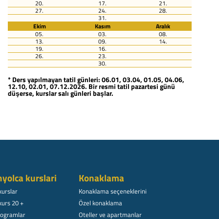
20.
17.
21.
27.
24.
28.
31.
Ekim
Kasım
Aralık
05.
03.
08.
13.
09.
14.
19.
16.
26.
23.
30.
* Ders yapılmayan tatil günleri: 06.01, 03.04, 01.05, 04.06,
12.10, 02.01, 07.12.2026. Bir resmi tatil pazartesi günü
düşerse, kurslar salı günleri başlar.
nyolca kurslari
Konaklama
kurslar
Konaklama seçeneklerini
kurs 20 +
Özel konaklama
rogramlar
Oteller ve apartmanlar