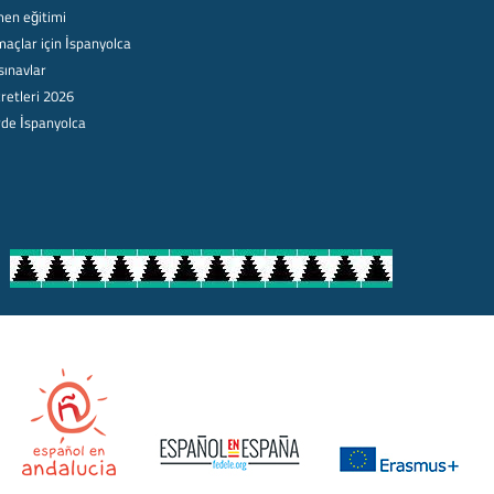
en eğitimi
açlar için İspanyolca
sınavlar
retleri 2026
rde İspanyolca