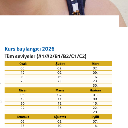
Kurs başlangıcı 2026
Tüm seviyeler (A1/A2/B1/B2/C1/C2)
Ocak
Șubat
Mart
05.
02.
02.
12.
09.
09.
19.
16.
16.
25.
23.
23.
.
30.
Nisan
Mayıs
Haziran
06.
04.
01.
13.
11.
08.
i
20.
18.
15.
27.
25.
22.
29.
Temmuz
Ağustos
Eylül
06.
03.
07.
13.
10.
14.