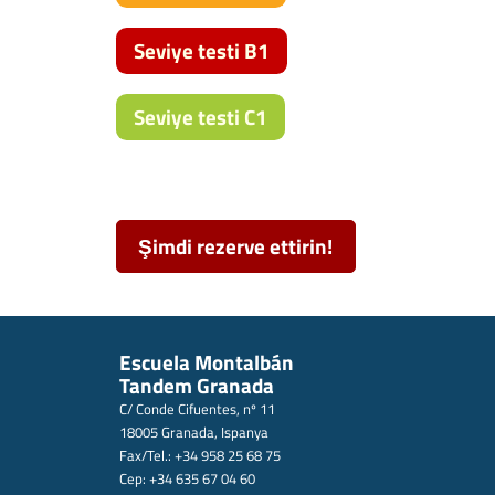
Seviye testi B1
Seviye testi C1
Şimdi rezerve ettirin!
Escuela Montalbán
Tandem Granada
C/ Conde Cifuentes, nº 11
18005 Granada, Ispanya
Fax/Tel.: +34 958 25 68 75
Cep: +34 635 67 04 60