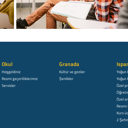
Okul
Granada
Ispa
Hoşgeldiniz
Kültür ve geziler
Yoğun 
Resmi geçerliliklerimiz
Șenlikler
Yoğun 
Servisler
Özel p
Öğretm
Özel am
Resmi 
Kurs üc
2 Şehi