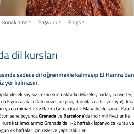
Konaklama
Başvuru
Blogs
 dil kursları
ırasında sadece dil öğrenmekle kalmayıp El Hamra´dan
z yer kalmasın.
pılabilecek sayısız imkan sunmaktadır: Müzeler, barlar, konserler,
ya da Figueras´daki Dali müzesine gezi, Ramblas´da bir yürüyüş, lim
 gün ya da mimarlık ve Barrio Gótico (Gotik Mahalle)´de sanat. Katoli
 Bütün sene boyunca
Granada
ve
Barcelona
´da indirimli fiyatlar ile
 Kurs katılımcılarımız Granada´da 1-2 haftalık İspanyolca kursu v
un ek haftalar için rezerve yaptırabilirler.