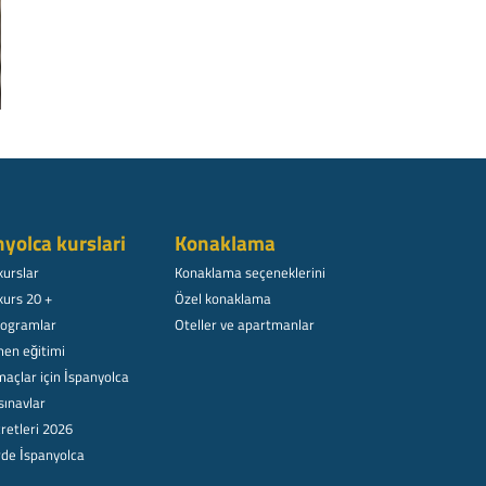
nyolca kurslari
Konaklama
kurslar
Konaklama seçeneklerini
kurs 20 +
Özel konaklama
rogramlar
Oteller ve apartmanlar
en eğitimi
açlar için İspanyolca
sınavlar
retleri 2026
rde İspanyolca