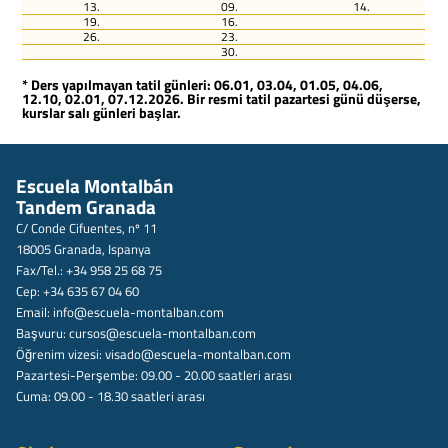
13.
09.
14.
19.
16.
26.
23.
30.
* Ders yapılmayan tatil günleri: 06.01, 03.04, 01.05, 04.06,
12.10, 02.01, 07.12.2026. Bir resmi tatil pazartesi günü düşerse,
kurslar salı günleri başlar.
Escuela Montalbán
Tandem Granada
C/ Conde Cifuentes, nº 11
18005 Granada, Ispanya
Fax/Tel.: +34 958 25 68 75
Cep: +34 635 67 04 60
Email:
info@escuela-montalban.com
Başvuru:
cursos@escuela-montalban.com
Öğrenim vizesi:
visado@escuela-montalban.com
Pazartesi-Perşembe: 09.00 - 20.00 saatleri arası
Cuma: 09.00 - 18.30 saatleri arası