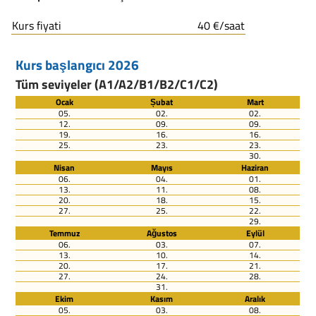
Kurs fiyati
40 €/saat
Kurs başlangıcı 2026
Tüm seviyeler (A1/A2/B1/B2/C1/C2)
Ocak
Șubat
Mart
05.
02.
02.
12.
09.
09.
19.
16.
16.
25.
23.
23.
30.
Nisan
Mayıs
Haziran
06.
04.
01.
13.
11.
08.
20.
18.
15.
27.
25.
22.
29.
Temmuz
Ağustos
Eylül
06.
03.
07.
13.
10.
14.
20.
17.
21.
27.
24.
28.
31.
Ekim
Kasım
Aralık
05.
03.
08.