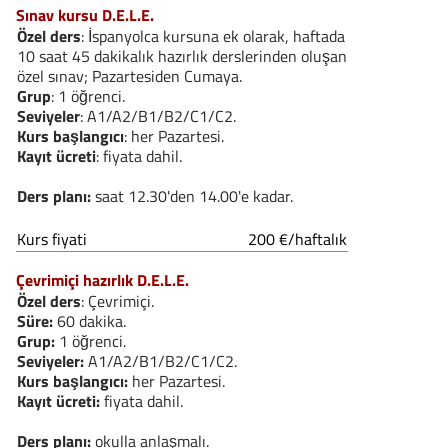
Sınav kursu D.E.L.E.
Özel ders
: İspanyolca kursuna ek olarak, haftada
10 saat 45 dakikalık hazırlık derslerinden oluşan
özel sınav; Pazartesiden Cumaya.
Grup
: 1 öğrenci.
Seviyeler
: A1/A2/B1/B2/C1/C2.
Kurs başlangıcı
: her Pazartesi.
Kayıt ücreti
: fiyata dahil.
Ders planı:
saat 12.30'den 14.00'e kadar.
Kurs fiyati
200 €/haftalık
Çevrimiçi hazırlık D.E.L.E.
Özel ders
: Çevrimiçi.
Süre:
60 dakika.
Grup:
1 öğrenci.
Seviyeler:
A1/A2/B1/B2/C1/C2.
Kurs başlangıcı:
her Pazartesi.
Kayıt ücreti:
fiyata dahil.
Ders planı:
okulla anlaşmalı.