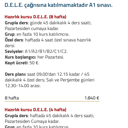
D.E.L.E. çağrısına katılmamaktadır A1 sınavı.
Hazırlık kursu D.E.L.E. (8 hafta)
Grupla ders
: günde 45 dakikalık 4 ders saati;
Pazartesiden cumaya kadar.
Grup
: en fazla 10 kurs katılımcısı.
Özel ders
: haftada 4 saat özel sınava hazırlık
dersi.
Seviyeler
: A1/A2/B1/B2/C1/C2.
Kurs başlangıcı
: her Pazartesi.
Kayıt ücreti
: 50 €.
Ders planı:
saat 09.00'dan 12.15 kadar / 45
dakikalık 4 özel ders; Salı ve Perşembe günleri
12.30-14.00 arası.
8 hafta
1.840 €
Hazırlık kursu D.E.L.E. (4 hafta)
Grupla ders
: haftada 45 dakikalık 4 ders saati;
Pazartesiden Cumaya kadar.
Grup
: en fazla 10 kurs katılımcısı.