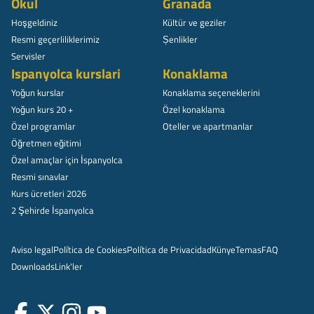
Okul
Granada
Hoşgeldiniz
Kültür ve geziler
Resmi geçerliliklerimiz
Șenlikler
Servisler
Ispanyolca kurslari
Konaklama
Yoğun kurslar
Konaklama seçeneklerini
Yoğun kurs 20 +
Özel konaklama
Özel programlar
Oteller ve apartmanlar
Öğretmen eğitimi
Özel amaçlar için İspanyolca
Resmi sınavlar
Kurs ücretleri 2026
2 Şehirde İspanyolca
Aviso legal
Política de Cookies
Política de Privacidad
Künye
Temas
FAQ
Downloads
Link'ler