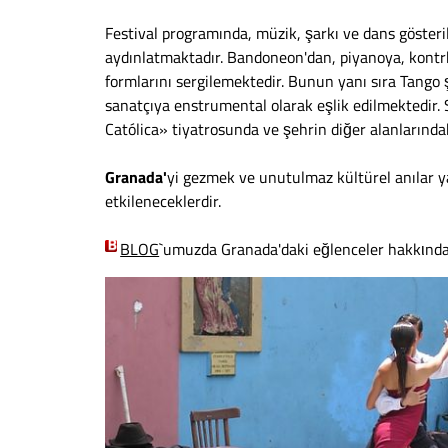
Festival programında, müzik, şarkı ve dans gösteri
aydınlatmaktadır. Bandoneon'dan, piyanoya, kont
formlarını sergilemektedir. Bunun yanı sıra Tango 
sanatçıya enstrumental olarak eşlik edilmektedir. 
Católica» tiyatrosunda ve şehrin diğer alanlarındak
Granada'
yi gezmek ve unutulmaz kültürel anılar y
etkileneceklerdir.
BLOG
`umuzda Granada'daki eğlenceler hakkιnda da