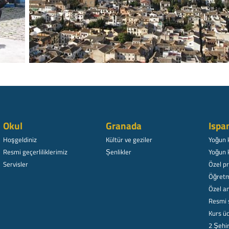
Okul
Granada
Ispa
Hoşgeldiniz
Kültür ve geziler
Yoğun 
Resmi geçerliliklerimiz
Șenlikler
Yoğun 
Servisler
Özel p
Öğretm
Özel am
Resmi 
Kurs üc
2 Şehi