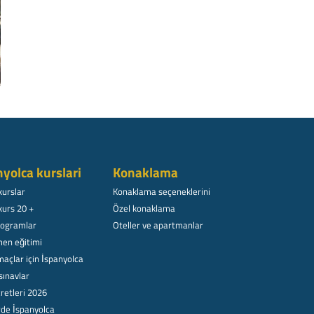
nyolca kurslari
Konaklama
kurslar
Konaklama seçeneklerini
kurs 20 +
Özel konaklama
rogramlar
Oteller ve apartmanlar
en eğitimi
açlar için İspanyolca
sınavlar
retleri 2026
rde İspanyolca