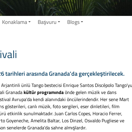
Konaklama
Başvuru
Blogs
vali
 tarihleri arasında Granada'da gerçekleştirilecek.
 Arjantinli ünlü Tango bestecisi Enrique Santos Discépolo Tango'y
vali Granada
kültür programında
önde gelen müzik ve dans
festival Avrupa'da kendi alanındaki öncülerindendir. Her sene Mart
österileri, canlı müzik, foto sergileri, eser dinletileri, film
sürü etkinlik sunulmaktadır. Juan Carlos Copes, Horacio Ferrer,
rto Goyeneche, Amelita Baltar, Los Dinzel, Osvaldo Pugliese ve
son senelerde Granada'da sahne almışlardır.