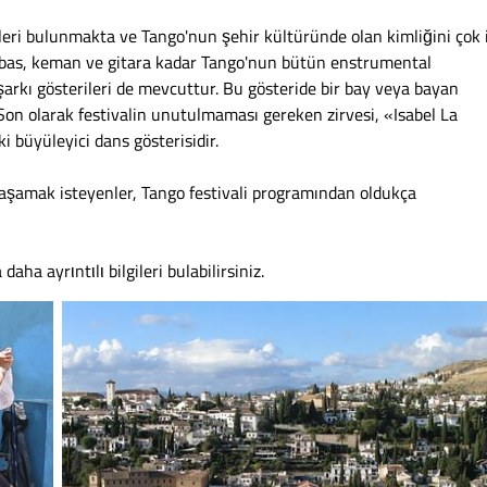
leri bulunmakta ve Tango'nun şehir kültüründe olan kimliğini çok 
rbas, keman ve gitara kadar Tango'nun bütün enstrumental
şarkı gösterileri de mevcuttur. Bu gösteride bir bay veya bayan
Son olarak festivalin unutulmaması gereken zirvesi, «Isabel La
i büyüleyici dans gösterisidir.
aşamak isteyenler, Tango festivali programından oldukça
ha ayrιntιlι bilgileri bulabilirsiniz.