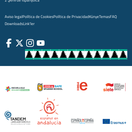
2 Şehirde İspanyolca
Aviso legal
Política de Cookies
Política de Privacidad
Künye
Temas
FAQ
Downloads
Link'ler