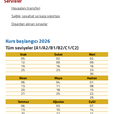
Servisler
Havaalanı transferi
Sağlık, seyahat ve kaza sigortası
Dışardan alınan sınavlar
Kurs başlangıcı 2026
Tüm seviyeler (A1/A2/B1/B2/C1/C2)
Ocak
Șubat
Mart
05.
02.
02.
12.
09.
09.
19.
16.
16.
25.
23.
23.
30.
Nisan
Mayıs
Haziran
06.
04.
01.
13.
11.
08.
20.
18.
15.
27.
25.
22.
29.
Temmuz
Ağustos
Eylül
06.
03.
07.
13.
10.
14.
20.
17.
21.