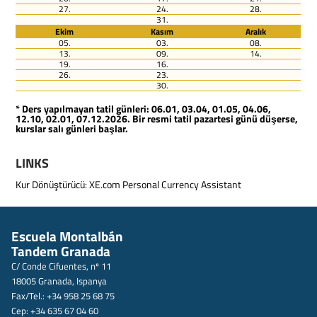
27.
24.
28.
31.
Ekim
Kasım
Aralık
05.
03.
08.
13.
09.
14.
19.
16.
26.
23.
30.
* Ders yapılmayan tatil günleri: 06.01, 03.04, 01.05, 04.06,
12.10, 02.01, 07.12.2026. Bir resmi tatil pazartesi günü düşerse,
kurslar salı günleri başlar.
LINKS
Kur Dönüştürücü:
XE.com Personal Currency Assistant
Escuela Montalbán
Tandem Granada
C/ Conde Cifuentes, nº 11
18005 Granada, Ispanya
Fax/Tel.: +34 958 25 68 75
Cep: +34 635 67 04 60