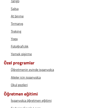
Tango
Salsa
At binme
Tırmanış
Treking
Yoga
Fotoğrafçılık
Yemek pişirme
Özel programlar
Öĝretmenin evinde ispanyolca
Aileler için ispanyolca
Okul gezileri
Öğretmen eğitimi
İspanyolca öğretmen eğitimi