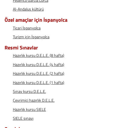
Federico García Lorca
Al-Andalus kültürü
Özel amaçlar için İspanyolca
Ticari İspanyolca
Turizm için İspanyolca
Resmi Sınavlar
Hazırlık kursu D.E.L.E. (8 hafta)
Hazırlık kursu D.E.L.E. (4 hafta)
Hazırlık kursu D.E.L.E. (2 hafta)
Hazırlık kursu D.E.L.E. (1 hafta)
Sınav kursu D.E.L.E.
Çevrimiçi hazırlık D.E.L.E.
Hazırlık kursu SIELE
SIELE sınavı