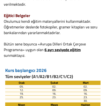
verilmektedir.
Eğitici Belgeler
Okulumuz kendi eğitim materyallerini kullanmaktadır.
Öğretmenler deslerde fotokopiler, gramer kitapları ve soru
bankalarından yararlanmaktadırlar.
Bütün sene boyunca «Avrupa Dilleri Ortak Çerçeve
Programına» uygun olan
6 ayrı seviyede eğitim
sunmaktayız.
Kurs başlangıcı 2026
Tüm seviyeler (A1/A2/B1/B2/C1/C2)
Ocak
Șubat
Mart
05.
02.
02.
12.
09.
09.
19.
16.
16.
25.
23.
23.
30.
Nisan
Mayıs
Haziran