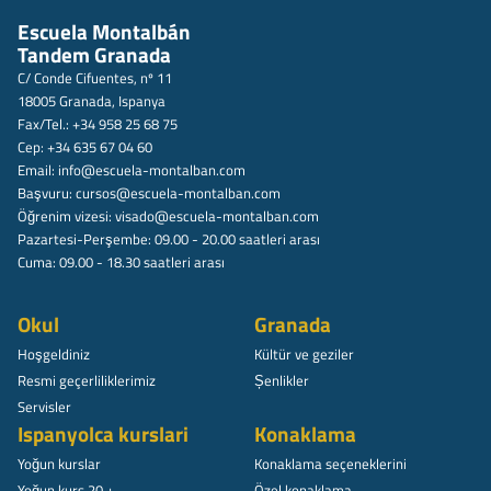
Escuela Montalbán
Tandem Granada
C/ Conde Cifuentes, nº 11
18005 Granada, Ispanya
Fax/Tel.: +34 958 25 68 75
Cep: +34 635 67 04 60
Email:
info@escuela-montalban.com
Başvuru:
cursos@escuela-montalban.com
Öğrenim vizesi:
visado@escuela-montalban.com
Pazartesi-Perşembe: 09.00 - 20.00 saatleri arası
Cuma: 09.00 - 18.30 saatleri arası
Okul
Granada
Hoşgeldiniz
Kültür ve geziler
Resmi geçerliliklerimiz
Șenlikler
Servisler
Ispanyolca kurslari
Konaklama
Yoğun kurslar
Konaklama seçeneklerini
Yoğun kurs 20 +
Özel konaklama