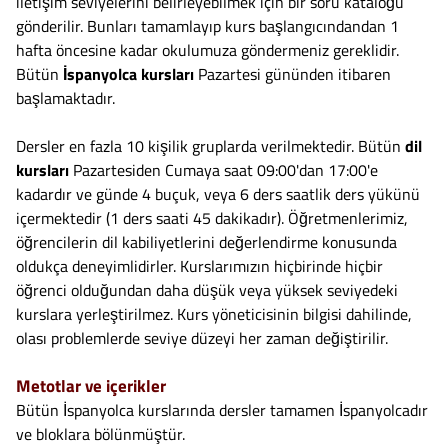
iletişim seviyelerini belirleyebilmek için bir soru kataloğu
gönderilir. Bunları tamamlayıp kurs başlangıcındandan 1
hafta öncesine kadar okulumuza göndermeniz gereklidir.
Bütün
İspanyolca kursları
Pazartesi gününden itibaren
başlamaktadır.
Dersler en fazla 10 kişilik gruplarda verilmektedir. Bütün
dil
kursları
Pazartesiden Cumaya saat 09:00'dan 17:00'e
kadardır ve günde 4 buçuk, veya 6 ders saatlik ders yükünü
içermektedir (1 ders saati 45 dakikadır). Öğretmenlerimiz,
öğrencilerin dil kabiliyetlerini değerlendirme konusunda
oldukça deneyimlidirler. Kurslarımızın hiçbirinde hiçbir
öğrenci olduğundan daha düşük veya yüksek seviyedeki
kurslara yerleştirilmez. Kurs yöneticisinin bilgisi dahilinde,
olası problemlerde seviye düzeyi her zaman değiştirilir.
Metotlar ve içerikler
Bütün İspanyolca kurslarında dersler tamamen İspanyolcadır
ve bloklara bölünmüştür.