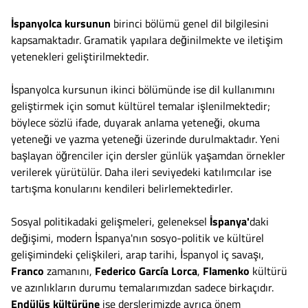
İspanyolca kursunun
birinci bölümü genel dil bilgilesini
kapsamaktadır. Gramatik yapılara değinilmekte ve iletişim
yetenekleri geliştirilmektedir.
İspanyolca kursunun ikinci bölümünde ise dil kullanımını
geliştirmek için somut kültürel temalar işlenilmektedir;
böylece sözlü ifade, duyarak anlama yeteneği, okuma
yeteneği ve yazma yeteneği üzerinde durulmaktadır. Yeni
başlayan öğrenciler için dersler günlük yaşamdan örnekler
verilerek yürütülür. Daha ileri seviyedeki katılımcılar ise
tartışma konularını kendileri belirlemektedirler.
Sosyal politikadaki gelişmeleri, geleneksel
İspanya'
daki
değişimi, modern İspanya'nın sosyo-politik ve kültürel
gelişimindeki çelişkileri, arap tarihi, İspanyol iç savaşı,
Franco
zamanını,
Federico García Lorca
,
Flamenko
kültürü
ve azınlıkların durumu temalarımızdan sadece birkaçıdır.
Endülüs kültürüne
ise derslerimizde ayrıca önem