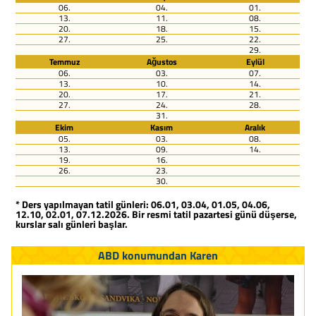
06.
04.
01.
13.
11.
08.
20.
18.
15.
27.
25.
22.
29.
Temmuz
Ağustos
Eylül
06.
03.
07.
13.
10.
14.
20.
17.
21.
27.
24.
28.
31.
Ekim
Kasım
Aralık
05.
03.
08.
13.
09.
14.
19.
16.
26.
23.
30.
* Ders yapılmayan tatil günleri: 06.01, 03.04, 01.05, 04.06,
12.10, 02.01, 07.12.2026. Bir resmi tatil pazartesi günü düşerse,
kurslar salı günleri başlar.
ABD konumundan Karen