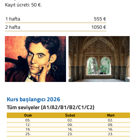
Kayıt ücreti: 50 €.
1 hafta
555 €
2 hafta
1050 €
Kurs başlangıcı 2026
Tüm seviyeler (A1/A2/B1/B2/C1/C2)
Ocak
Șubat
Mart
05.
02.
02.
12.
09.
09.
19.
16.
16.
25.
23.
23.