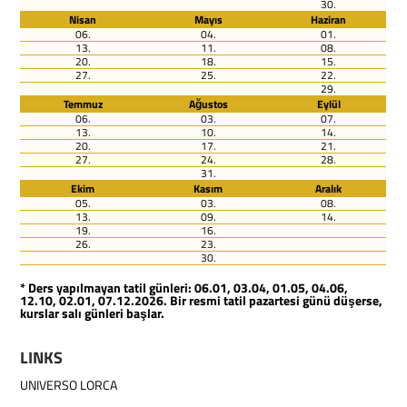
30.
Nisan
Mayıs
Haziran
06.
04.
01.
13.
11.
08.
20.
18.
15.
27.
25.
22.
29.
Temmuz
Ağustos
Eylül
06.
03.
07.
13.
10.
14.
20.
17.
21.
27.
24.
28.
31.
Ekim
Kasım
Aralık
05.
03.
08.
13.
09.
14.
19.
16.
26.
23.
30.
* Ders yapılmayan tatil günleri: 06.01, 03.04, 01.05, 04.06,
12.10, 02.01, 07.12.2026. Bir resmi tatil pazartesi günü düşerse,
kurslar salı günleri başlar.
LINKS
UNIVERSO LORCA