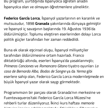
Bu program, yurtdışında İspanyolca öğreten anadili
İspanyolca olan ve olmayan öğretmenlere yöneliktir.
Federico García Lorca
, İspanyol yazarlarının en karanlık ve
mutsuzudur, 1898
Granada
yakınlarında dünyaya gelmiştir
ve İspanyol iç savaşının başlarında 19. Ağustos 1936'da
öldürülmüştür. Toplumu eleştiren eserlerinden dolayı Lorca
politik güçler tarafından her zaman reddedildi.
Buna ek olarak eşcinsel oluşu, İspanyol milliyetçiler
tarafından öldürülmesine ortam hazırladı. Franco
diktatörlüğü altında, eserleri İspanya'da yasaklanmıştı;
Primeras Canciones
ve
Romancero Gitano
tiyatro oyunları
La
casa de Bernarda Alba
,
Bodas de Sangre
ya da
Yerma
gibi
eserlere sahip olan, Federico García Lorca modernleşmede en
büyük İspanyol yazar olarak saygı görmektedir.
Programımızın bir parçası olarak Granada'nın merkezine ve
Fuentevaqueros'taki Federico García Lorca Müzesi'ne
rehberli turlar düzenliyoruz. İkinci kurs haftası
memoria