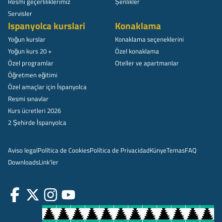
Resmi geçerliliklerimiz
Șenlikler
Servisler
Ispanyolca kurslari
Konaklama
Yoğun kurslar
Konaklama seçeneklerini
Yoğun kurs 20 +
Özel konaklama
Özel programlar
Oteller ve apartmanlar
Öğretmen eğitimi
Özel amaçlar için İspanyolca
Resmi sınavlar
Kurs ücretleri 2026
2 Şehirde İspanyolca
Aviso legal
Política de Cookies
Política de Privacidad
Künye
Temas
FAQ
Downloads
Link'ler