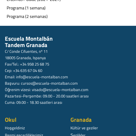
Programa (1 semana)
Programa (2 semanas)
Escuela Montalbán
Tandem Granada
C/ Conde Cifuentes, nº 11
18005 Granada, Ispanya
Fax/Tel.: +34 958 25 68 75
Cep: +34 635 67 04 60
Email:
info@escuela-montalban.com
Başvuru:
cursos@escuela-montalban.com
Öğrenim vizesi:
visado@escuela-montalban.com
Pazartesi-Perşembe: 09.00 - 20.00 saatleri arası
Cuma: 09.00 - 18.30 saatleri arası
Okul
Granada
Hoşgeldiniz
Kültür ve geziler
Resmi geçerliliklerimiz
Șenlikler