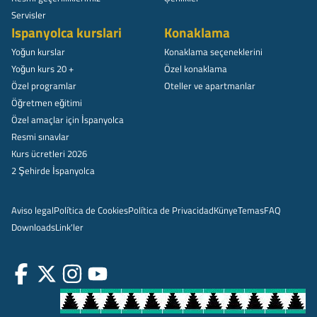
Servisler
Ispanyolca kurslari
Konaklama
Yoğun kurslar
Konaklama seçeneklerini
Yoğun kurs 20 +
Özel konaklama
Özel programlar
Oteller ve apartmanlar
Öğretmen eğitimi
Özel amaçlar için İspanyolca
Resmi sınavlar
Kurs ücretleri 2026
2 Şehirde İspanyolca
Aviso legal
Política de Cookies
Política de Privacidad
Künye
Temas
FAQ
Downloads
Link'ler