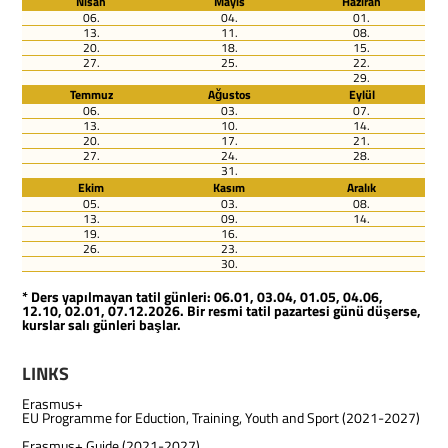
Nisan
Mayıs
Haziran
06.
04.
01.
13.
11.
08.
20.
18.
15.
27.
25.
22.
29.
Temmuz
Ağustos
Eylül
06.
03.
07.
13.
10.
14.
20.
17.
21.
27.
24.
28.
31.
Ekim
Kasım
Aralık
05.
03.
08.
13.
09.
14.
19.
16.
26.
23.
30.
* Ders yapılmayan tatil günleri: 06.01, 03.04, 01.05, 04.06,
12.10, 02.01, 07.12.2026. Bir resmi tatil pazartesi günü düşerse,
kurslar salı günleri başlar.
LINKS
Erasmus+
EU Programme for Eduction, Training, Youth and Sport (2021-2027)
Erasmus+ Guide (2021-2027)