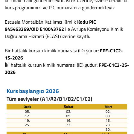
bir onay maili gönderilecektir. Istek üzerine, sizlere detaylı bir
kurs programımızı ve PIC numaramızı göndermekteyiz.
Escuela Montalbán Katılımcı Kimlik
Kodu PIC
945463269/
OID E10043762
ile Avrupa Komisyonu Kimlik
Doğrulama Hizmeti (ECAS) üzerine kayıtlı.
Bir haftalık kursun kimlik numarası (ID) şudur:
FPE-C1C2-
1S-2026
İki haftalık kursun kimlik numarası (ID) şudur:
FPE-C1C2-2S-
2026
Kurs başlangıcı 2026
Tüm seviyeler (A1/A2/B1/B2/C1/C2)
Ocak
Șubat
Mart
05.
02.
02.
12.
09.
09.
19.
16.
16.
25.
23.
23.
30.