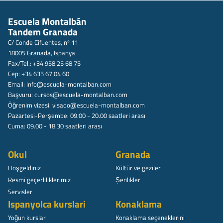
Escuela Montalbán
Tandem Granada
C/ Conde Cifuentes, nº 11
18005 Granada, Ispanya
Fax/Tel.: +34 958 25 68 75
Cep: +34 635 67 04 60
Email:
info@escuela-montalban.com
Başvuru:
cursos@escuela-montalban.com
Öğrenim vizesi:
visado@escuela-montalban.com
Pazartesi-Perşembe: 09.00 - 20.00 saatleri arası
Cuma: 09.00 - 18.30 saatleri arası
Okul
Granada
Hoşgeldiniz
Kültür ve geziler
Resmi geçerliliklerimiz
Șenlikler
Servisler
Ispanyolca kurslari
Konaklama
Yoğun kurslar
Konaklama seçeneklerini