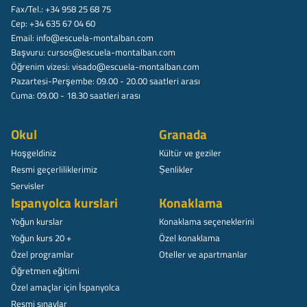
Fax/Tel.: +34 958 25 68 75
Cep: +34 635 67 04 60
Email:
info@escuela-montalban.com
Başvuru:
cursos@escuela-montalban.com
Öğrenim vizesi:
visado@escuela-montalban.com
Pazartesi-Perşembe: 09.00 - 20.00 saatleri arası
Cuma: 09.00 - 18.30 saatleri arası
Okul
Granada
Hoşgeldiniz
Kültür ve geziler
Resmi geçerliliklerimiz
Șenlikler
Servisler
Ispanyolca kurslari
Konaklama
Yoğun kurslar
Konaklama seçeneklerini
Yoğun kurs 20 +
Özel konaklama
Özel programlar
Oteller ve apartmanlar
Öğretmen eğitimi
Özel amaçlar için İspanyolca
Resmi sınavlar