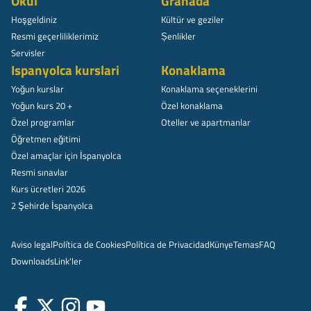
Okul
Granada
Hoşgeldiniz
Kültür ve geziler
Resmi geçerliliklerimiz
Șenlikler
Servisler
Ispanyolca kurslari
Konaklama
Yoğun kurslar
Konaklama seçeneklerini
Yoğun kurs 20 +
Özel konaklama
Özel programlar
Oteller ve apartmanlar
Öğretmen eğitimi
Özel amaçlar için İspanyolca
Resmi sınavlar
Kurs ücretleri 2026
2 Şehirde İspanyolca
Aviso legal
Política de Cookies
Política de Privacidad
Künye
Temas
FAQ
Downloads
Link'ler