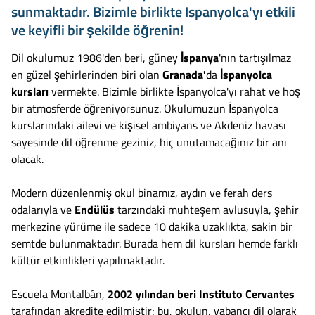
sunmaktadır. Bizimle birlikte Ispanyolca'yı etkili
ve keyifli bir şekilde öğrenin!
Dil okulumuz 1986'den beri, güney
İspanya
'nın tartışılmaz
en güzel şehirlerinden biri olan
Granada'
da
İspanyolca
kursları
vermekte. Bizimle birlikte İspanyolca'yı rahat ve hoş
bir atmosferde öğreniyorsunuz. Okulumuzun İspanyolca
kurslarındaki ailevi ve kişisel ambiyans ve Akdeniz havası
sayesinde dil öğrenme geziniz, hiç unutamacağınız bir anı
olacak.
Modern düzenlenmiş okul binamız, aydın ve ferah ders
odalarıyla ve
Endülüs
tarzındaki muhteşem avlusuyla, şehir
merkezine yürüme ile sadece 10 dakika uzaklıkta, sakin bir
semtde bulunmaktadır. Burada hem dil kursları hemde farklı
kültür etkinlikleri yapılmaktadır.
Escuela Montalbán,
2002 yılından beri Instituto Cervantes
tarafından akredite edilmiştir; bu, okulun, yabancı dil olarak