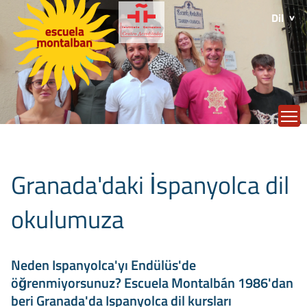
Dil
T
Granada'daki İspanyolca dil
okulumuza
Neden Ispanyolca'yı Endülüs'de
öğrenmiyorsunuz? Escuela Montalbán 1986'dan
beri Granada'da Ispanyolca dil kursları