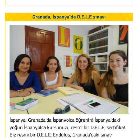
Granada, İspanya´da D.E.L.E sınavı
İspanya, Granada'da İspanyolca öğrenin! İspanya'daki
yoğun İspanyolca kursunuzu resmi bir D.E.L.E. sertifika!
Biz resmi bir D.E.L.E. Endülüs, Granada'daki sınav