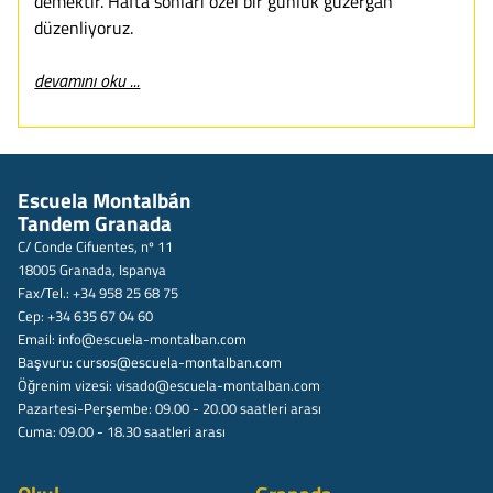
demektir. Hafta sonları özel bir günlük güzergah
düzenliyoruz.
devamını oku ...
Escuela Montalbán
Tandem Granada
C/ Conde Cifuentes, nº 11
18005 Granada, Ispanya
Fax/Tel.: +34 958 25 68 75
Cep: +34 635 67 04 60
Email:
info@escuela-montalban.com
Başvuru:
cursos@escuela-montalban.com
Öğrenim vizesi:
visado@escuela-montalban.com
Pazartesi-Perşembe: 09.00 - 20.00 saatleri arası
Cuma: 09.00 - 18.30 saatleri arası