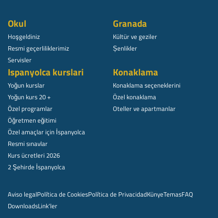
Okul
Granada
Hoşgeldiniz
Kültür ve geziler
Resmi geçerliliklerimiz
Șenlikler
Servisler
Ispanyolca kurslari
Konaklama
Yoğun kurslar
Konaklama seçeneklerini
Yoğun kurs 20 +
Özel konaklama
Özel programlar
Oteller ve apartmanlar
Öğretmen eğitimi
Özel amaçlar için İspanyolca
Resmi sınavlar
Kurs ücretleri 2026
2 Şehirde İspanyolca
Aviso legal
Política de Cookies
Política de Privacidad
Künye
Temas
FAQ
Downloads
Link'ler