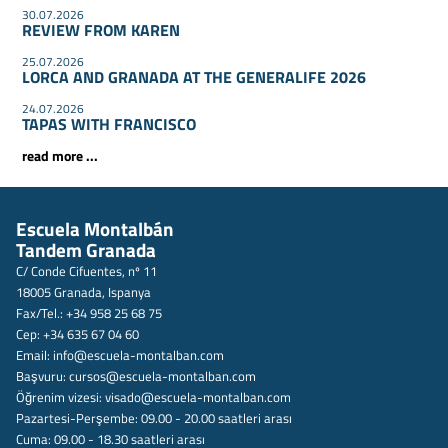
30.07.2026
REVIEW FROM KAREN
25.07.2026
LORCA AND GRANADA AT THE GENERALIFE 2026
24.07.2026
TAPAS WITH FRANCISCO
read more ...
Escuela Montalbán
Tandem Granada
C/ Conde Cifuentes, nº 11
18005 Granada, Ispanya
Fax/Tel.: +34 958 25 68 75
Cep: +34 635 67 04 60
Email:
info@escuela-montalban.com
Başvuru:
cursos@escuela-montalban.com
Öğrenim vizesi:
visado@escuela-montalban.com
Pazartesi-Perşembe: 09.00 - 20.00 saatleri arası
Cuma: 09.00 - 18.30 saatleri arası